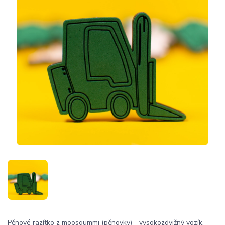
Pěnové razítko z moosgummi (pěnovky) - vysokozdvižný vozík.