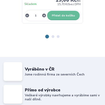
/
ks
Skladem
15,70 Kč
bez DPH
Skladem
Přidat do košíku
Z
Vyráběno v ČR
Jsme rodinná firma ze severních Čech
Přímo od výrobce
Veškeré výrobky navrhujeme a vyrábíme sami v
naší dílně.