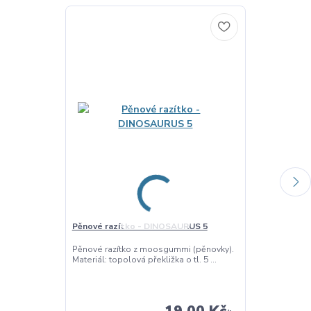
Pěnové razítko - DINOSAURUS 5
Švestka - pěn
Pěnové razítko z moosgummi (pěnovky).
Razítko z pě
Materiál: topolová překližka o tl. 5 ...
úchytkou. Razí
barvu ...
19,00 Kč