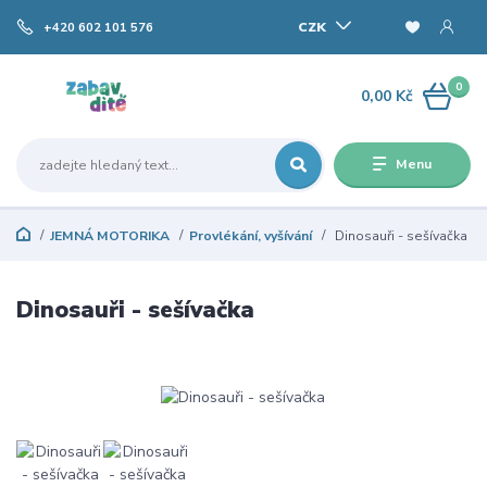
CZK
+420 602 101 576
0
0,00 Kč
Menu
JEMNÁ MOTORIKA
Provlékání, vyšívání
Dinosauři - sešívačka
Dinosauři - sešívačka