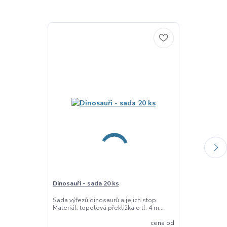
Dinosauři - sada 20 ks
Barevná cizrna
500g
Sada výřezů dinosaurů a jejich stop.
Materiál: topolová překližka o tl. 4 m...
Smyslový mater
Metalická cizrn
cena od