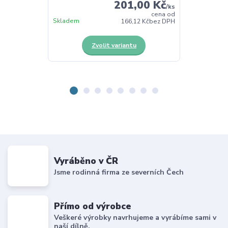
201,00 Kč
/
ks
cena od
Skladem
Skladem
166,12 Kč
bez DPH
Zvolit variantu
Vyráběno v ČR
Jsme rodinná firma ze severních Čech
Přímo od výrobce
Veškeré výrobky navrhujeme a vyrábíme sami v
naší dílně.