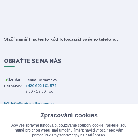
Stačí namířit na tento kód fotoaparát vašeho telefonu.
OBRAŤTE SE NA NÁS
Lenka Bernátová
+420 602 101 576
9:00 - 19:00 hod.
info@zabavditeshop.cz
Zpracování cookies
Aby vše správně fungovalo, používáme soubory cookie. Některé jsou
nutné pro chod webu, jiné umožňují měřit návštěvnost, nebo vám
pomocí reklamy zobrazit tipy na další obsah.