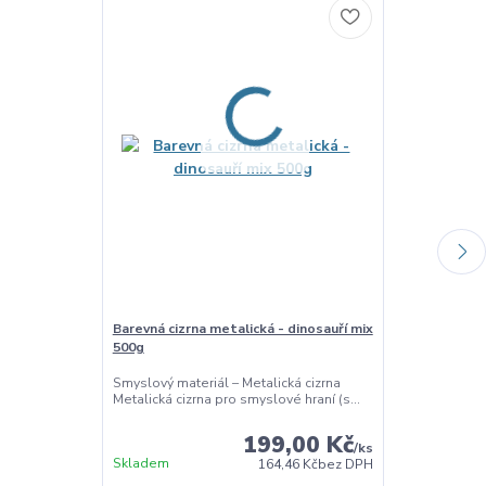
Barevná cizrna metalická - dinosauří mix
Dinosauři - o
500g
Dřevěná obtisk
dinosaurů Dřev
Smyslový materiál – Metalická cizrna
Metalická cizrna pro smyslové hraní (s...
199,00 Kč
/
ks
Skladem
Skladem
164,46 Kč
bez DPH