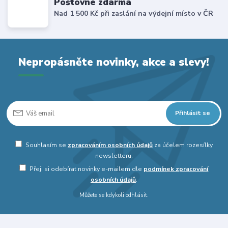
Poštovné zdarma
Nad 1 500 Kč při zaslání na výdejní místo v ČR
Nepropásněte novinky, akce a slevy!
Přihlásit se
Souhlasím se
zpracováním osobních údajů
za účelem rozesílky
newsletteru.
Přeji si odebírat novinky e-mailem dle
podmínek zpracování
osobních údajů
.
Můžete se kdykoli odhlásit.