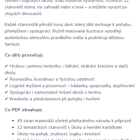
tvoření i logických úkolů. Stačí materiál vytisknout, rozmístit 12
stanovišť doma, na zahradě nebo v lese – a můžete vyrazit po
stopách dinosaurů.
Každé stanoviště přináší nový úkol, který děti motivuje k pohybu,
přemýšlení i spolupráci. Ručně malované ilustrace vytvářejí
autentickou atmosféru pravěkého světa a podněcují dětskou
fantazii.
Co děti procvičují:
✔ Hrubou i jemnou motoriku – běhání, skákání, kreslení a další
úkoly
✔ Rovnováhu, koordinaci a fyzickou zdatnost
✔ Logické myšlení a pozornost – hádanky, spojovačky, doplňování
✔ Spolupráci i samostatné řešení úkolů v terénu
✔ Kreativitu a představivost při pohybu i tvoření
Co PDF obsahuje:
45 stran materiálů včetně přehledného návodu k přípravě
12 tematických stanovišť s úkoly a herními kartičkami
Úkoly na pohyb, zručnost, logiku i kreslení