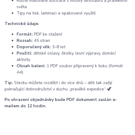
Ručně malované ilustrace s motivy dinosaurů a pravěkého
světa
Tipy na tisk, laminaci a opakované využití
Technické údaje:
Formát:
PDF ke stažení
Rozsah:
45 stran
Doporučený věk:
3–8 let
Použití:
dětské oslavy, školky, lesní výpravy, domácí
aktivity
Obsah balení:
1 PDF soubor připravený k tisku (formát
A4)
Tip:
Stezku můžete rozdělit i do více dnů – děti tak zažijí
pokračující dobrodružství v duchu „pravěké expedice“. 🦖
Po uhrazení objednávky bude PDF dokument zaslán e-
mailem do 12 hodin.