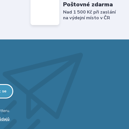
Poštovné zdarma
Nad 1 500 Kč při zaslání
na výdejní místo v ČR
t se
tteru.
údajů
.