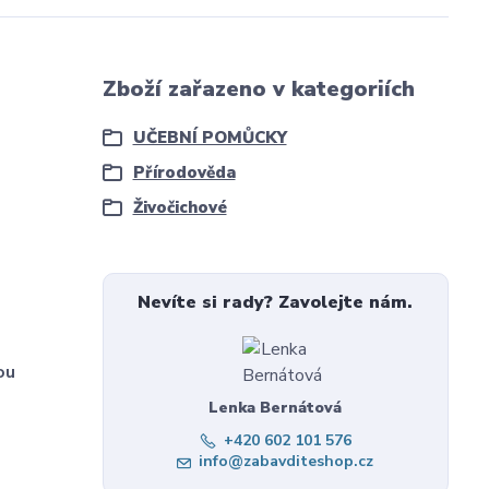
Zboží zařazeno v kategoriích
UČEBNÍ POMŮCKY
Přírodověda
Živočichové
Nevíte si rady? Zavolejte nám.
ou
Lenka Bernátová
+420 602 101 576
info@zabavditeshop.cz