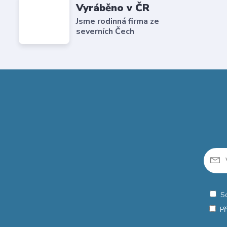
Vyráběno v ČR
Jsme rodinná firma ze
severních Čech
S
Př