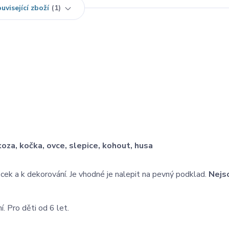
uvisející zboží
1
 koza, kočka, ovce, slepice, kohout, husa
k a k dekorování. Je vhodné je nalepit na pevný podklad.
Nejs
ní. Pro děti od 6 let.