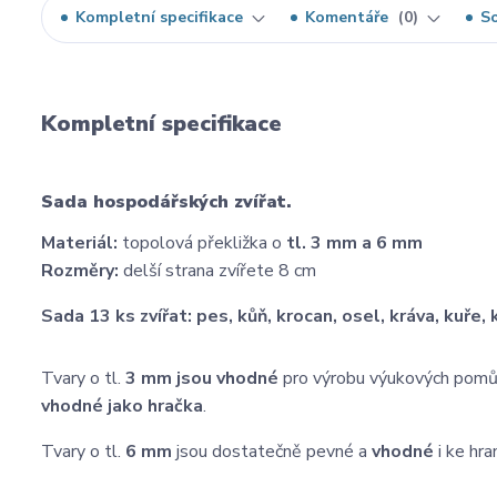
Kompletní specifikace
Komentáře
0
So
Kompletní specifikace
Sada hospodářských zvířat.
Materiál:
topolová překližka o
tl. 3 mm a 6 mm
Rozměry:
delší strana zvířete 8 cm
Sada 13 ks zvířat: pes, kůň, krocan, osel, kráva, kuře,
Tvary o tl.
3 mm
jsou vhodné
pro výrobu výukových pomůce
vhodné jako hračka
.
Tvary o tl.
6 mm
jsou dostatečně pevné a
vhodné
i ke hra