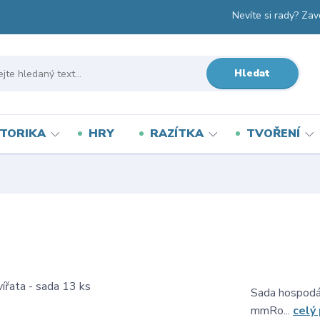
Nevíte si rady? Zav
Hledat
TORIKA
HRY
RAZÍTKA
TVOŘENÍ
Sada hospodář
mmRo...
celý