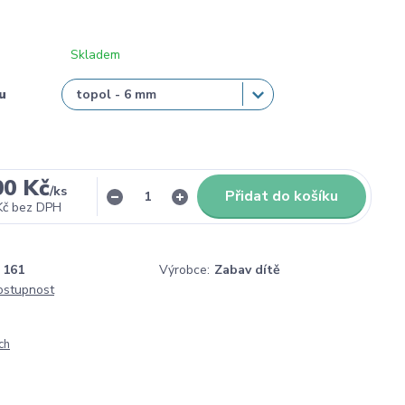
Skladem
u
00 Kč
/
ks
Přidat do košíku
Kč
bez DPH
161
Výrobce:
Zabav dítě
dostupnost
ch