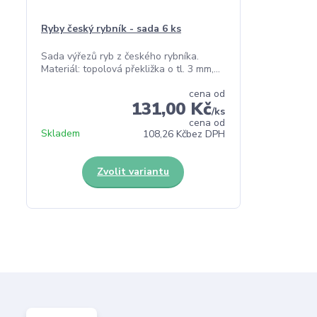
Ryby český rybník - sada 6 ks
Sada výřezů ryb z českého rybníka.
Materiál: topolová překližka o tl. 3 mm,...
cena od
131,00 Kč
/
ks
cena od
Skladem
108,26 Kč
bez DPH
Zvolit variantu