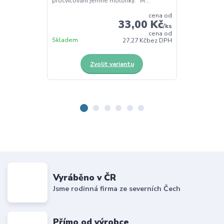
procvičování jemné motoriky. M...
procvičování j
cena od
33,00 Kč
/
ks
cena od
Skladem
Skladem
27,27 Kč
bez DPH
Zvolit variantu
Z
Vyráběno v ČR
Jsme rodinná firma ze severních Čech
Přímo od výrobce