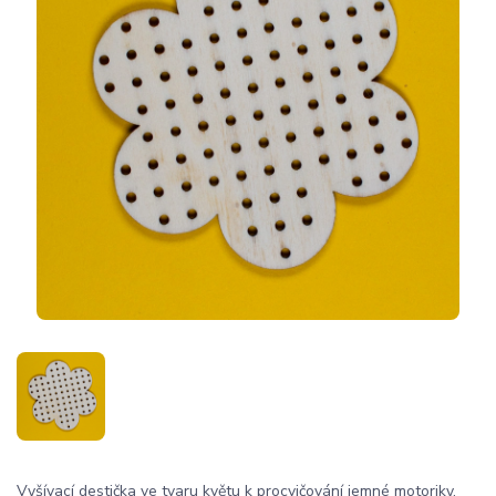
Vyšívací destička ve tvaru květu k procvičování jemné motoriky.