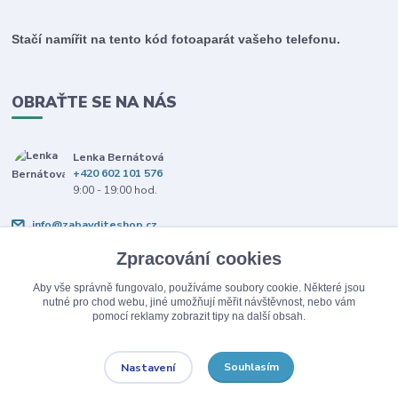
Stačí namířit na tento kód fotoaparát vašeho telefonu.
OBRAŤTE SE NA NÁS
Lenka Bernátová
+420 602 101 576
9:00 - 19:00 hod.
info@zabavditeshop.cz
Zpracování cookies
Aby vše správně fungovalo, používáme soubory cookie. Některé jsou
nutné pro chod webu, jiné umožňují měřit návštěvnost, nebo vám
pomocí reklamy zobrazit tipy na další obsah.
Upravit sběr cookies.
Souhlasím
Nastavení