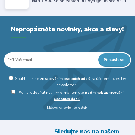
Nad 1 500 Kč při zaslání na výdejní místo v ČR
Nepropásněte novinky, akce a slevy!
Přihlásit se
Souhlasím se
zpracováním osobních údajů
za účelem rozesílky
newsletteru.
Přeji si odebírat novinky e-mailem dle
podmínek zpracování
osobních údajů
.
Můžete se kdykoli odhlásit.
Sledujte nás na našem