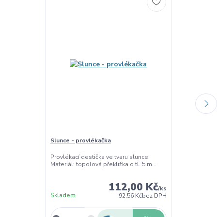
Slunce - provlékačka
Ovečka - prov
Provlékací destička ve tvaru slunce.
Provlékací des
Materiál: topolová překližka o tl. 5 m...
Ovečku mohou 
...
112,00 Kč
/
ks
Skladem
Skladem
92,56 Kč
bez DPH