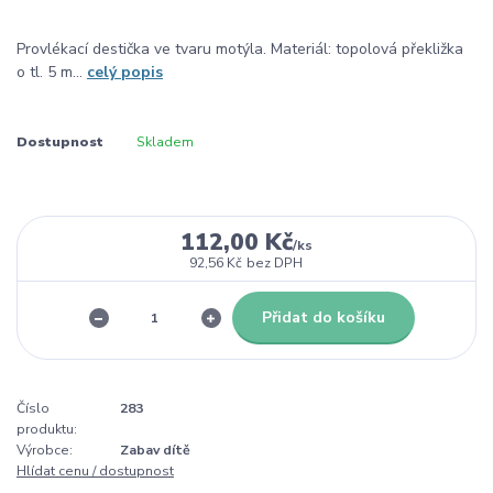
Provlékací destička ve tvaru motýla. Materiál: topolová překližka
o tl. 5 m...
celý popis
Dostupnost
Skladem
112,00 Kč
/
ks
92,56 Kč
bez DPH
Přidat do košíku
Číslo
283
produktu:
Výrobce:
Zabav dítě
Hlídat cenu / dostupnost