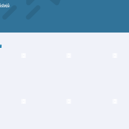
údajů
.
u