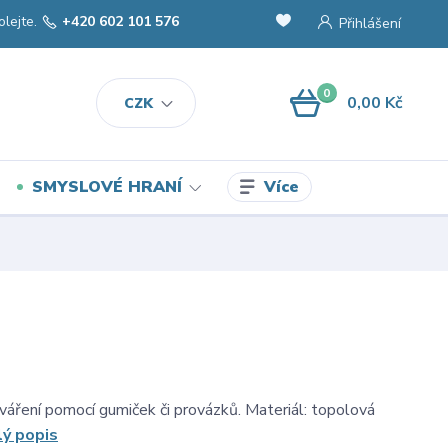
olejte.
+420 602 101 576
Přihlášení
0
0,00 Kč
CZK
Více
SMYSLOVÉ HRANÍ
áření pomocí gumiček či provázků. Materiál: topolová
lý popis