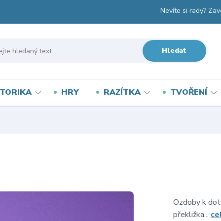
Nevíte si rady? Zav
Hledat
TORIKA
HRY
RAZÍTKA
TVOŘENÍ
Ozdoby k dotv
překližka...
ce