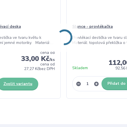
ívací deska
Slunce - provlékačka
estička ve tvaru květu k
Provlékací destička ve tvaru s
ní jemné motoriky. Materiál:...
Materiál: topolová překližka o tl
cena od
33,00 Kč
/
ks
112,0
cena od
Skladem
92,56 
27,27 Kč
bez DPH
Přidat do
Zvolit variantu