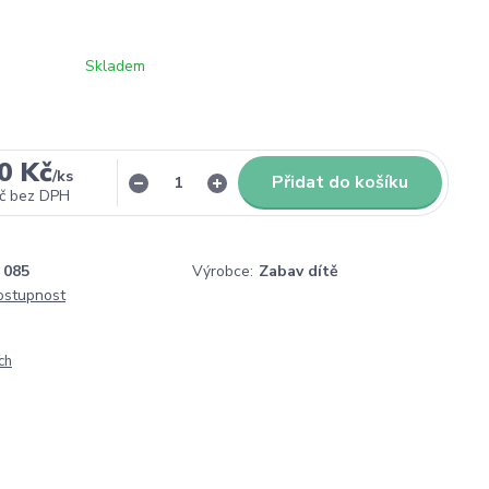
Skladem
0 Kč
/
ks
Přidat do košíku
č
bez DPH
085
Výrobce:
Zabav dítě
dostupnost
ch