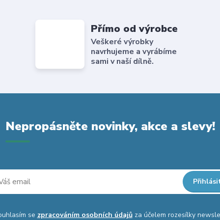
Přímo od výrobce
Veškeré výrobky
navrhujeme a vyrábíme
sami v naší dílně.
Nepropásněte novinky, akce a slevy!
Přihlási
ouhlasím se
zpracováním osobních údajů
za účelem rozesílky newsle