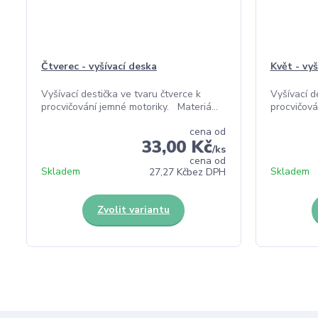
Čtverec - vyšívací deska
Květ - vyš
Vyšívací destička ve tvaru čtverce k
Vyšívací d
procvičování jemné motoriky. Materiá...
procvičová
cena od
33,00 Kč
/
ks
cena od
Skladem
Skladem
27,27 Kč
bez DPH
Zvolit variantu