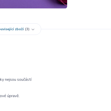
uvisející zboží
3
čky nejsou součástí
hové úpravě.