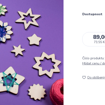
Dostupnost
89,0
73,55 K
Číslo produktu:
Hlídat cenu / 
Do oblíbený