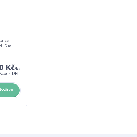
lunce.
. 5 m...
0 Kč
/
ks
Kč
bez DPH
 košíku