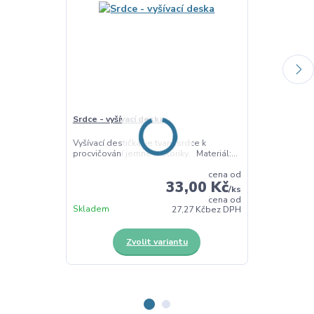
Srdce - vyšívací deska
Ozdoby k dot
Vyšívací destička ve tvaru srdce k
Ozdoby k dotv
procvičování jemné motoriky. Materiál:...
provázků. Mater
cena od
33,00 Kč
/
ks
cena od
Skladem
Skladem
27,27 Kč
bez DPH
Zvolit variantu