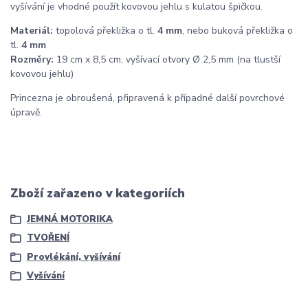
vyšívání je vhodné použít kovovou jehlu s kulatou špičkou.
Materiál:
topolová překližka o tl.
4 mm
, nebo buková překližka o
tl.
4 mm
Rozměry:
19 cm x 8,5 cm, vyšívací otvory Ø 2,5 mm (na tlustší
kovovou jehlu)
Princezna je obroušená, připravená k případné další povrchové
úpravě.
Zboží zařazeno v kategoriích
JEMNÁ MOTORIKA
TVOŘENÍ
Provlékání, vyšívání
Vyšívání