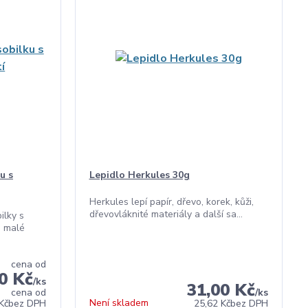
u s
Lepidlo Herkules 30g
Herkules lepí papír, dřevo, korek, kůži,
dřevovláknité materiály a další sa...
ilky s
u malé
cena od
0 Kč
/
ks
31,00 Kč
cena od
/
ks
Není skladem
Kč
bez DPH
25,62 Kč
bez DPH