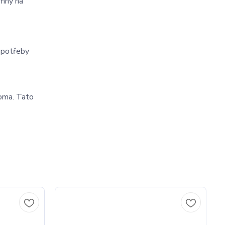
emný na
ě potřeby
doma. Tato