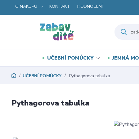
O NÁKUPU
KONTAKT
HODNOCENÍ
UČEBNÍ POMŮCKY
JEMNÁ MO
UČEBNÍ POMŮCKY
Pythagorova tabulka
Pythagorova tabulka