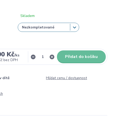
Skladem
00 Kč
/
ks
Přidat do košíku
Kč
bez DPH
v dítě
Hlídat cenu / dostupnost
ch