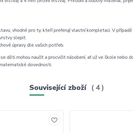
 vrstva) a 4 mm (vrchní vrstva). Přírodní a odolný materiál, příj
avu, vhodné pro ty, kteří preferují vlastní kompletaci. V případ
rstvy slepit.
rchové úpravy dle vašich potřeb.
 se děti mohou naučit a procvičit násobení, ať už ve škole nebo 
matematické dovednosti.
Související zboží
4