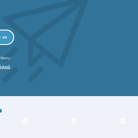
t se
tteru.
údajů
.
u