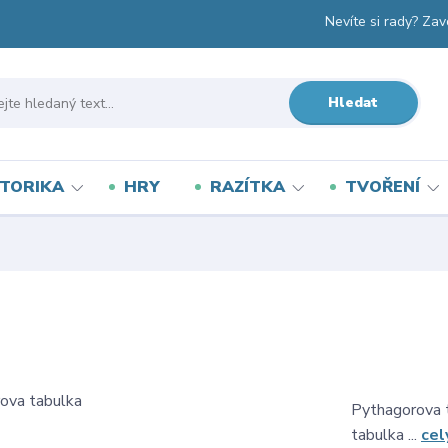
Nevíte si rady? Zav
Hledat
TORIKA
HRY
RAZÍTKA
TVOŘENÍ
Pythagorova 
tabulka ...
cel