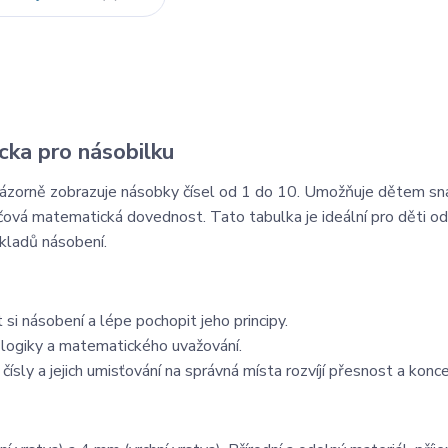
cka pro násobilku
 názorně zobrazuje násobky čísel od 1 do 10. Umožňuje dětem s
líčová matematická dovednost. Tato tabulka je ideální pro děti od
ákladů násobení.
si násobení a lépe pochopit jeho principy.
j logiky a matematického uvažování.
čísly a jejich umisťování na správná místa rozvíjí přesnost a konce