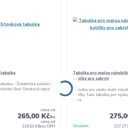
 tabulka
Tabulka pro malou násobilk
kolíčky pro zakrytí
tabulka – Didaktická pomůcka
návání čísel Stovková tabul...
Tabulka pro výuku malé násob
kolíčky Tato tabulka pro výuk
náso...
cena od
265,00 Kč
275,0
/
ks
cena od
Skladem
219,01 Kč
bez DPH
227,27 