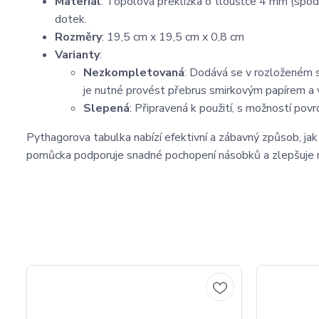
Materiál
: Topolová překližka o tloušťce 4 mm (spodní
dotek.
Rozměry
: 19,5 cm x 19,5 cm x 0,8 cm
Varianty
:
Nezkompletovaná
: Dodává se v rozloženém st
je nutné provést přebrus smirkovým papírem a v
Slepená
: Připravená k použití, s možností pov
Pythagorova tabulka nabízí efektivní a zábavný způsob, jak
pomůcka podporuje snadné pochopení násobků a zlepšuje 