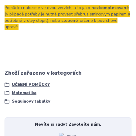
Pomůcku nabízíme ve dvou verzích, a to jako
nezkompletované
(v případě potřeby je nutné provést přebrus smirkovým papírem a
potřebné vrstvy slepit), nebo
slepené
, určené k povrchové
úpravě.
Zboží zařazeno v kategoriích
UČEBNÍ POMŮCKY
Matematika
Seguinovy tabulky
Nevíte si rady? Zavolejte nám.