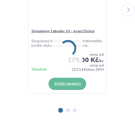
Seguinovy tabulky 10 - psací číslice
Seguinovy tabu
Seguinovy tabulky pro výuku matematiky
Seguinovy tab
podle stylu montessori. Materiá...
podle stylu mo
cena od
270,00 Kč
/
ks
cena od
Skladem
Skladem
223,14 Kč
bez DPH
Zvolit variantu
Z