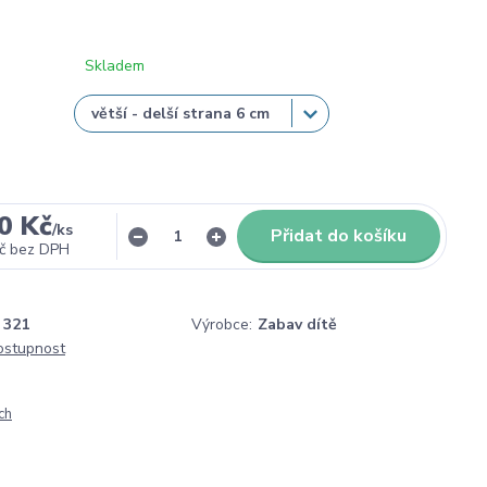
Skladem
0 Kč
/
ks
Přidat do košíku
č
bez DPH
321
Výrobce:
Zabav dítě
dostupnost
ch