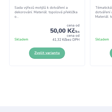
Sada výřezů motýlů k dotváření a
Tématická
dekorování. Materiál: topolová překližka
dotváření 
o...
Materiál: t
cena od
50,00 Kč
/
ks
cena od
Skladem
Skladem
41,32 Kč
bez DPH
Zvolit variantu