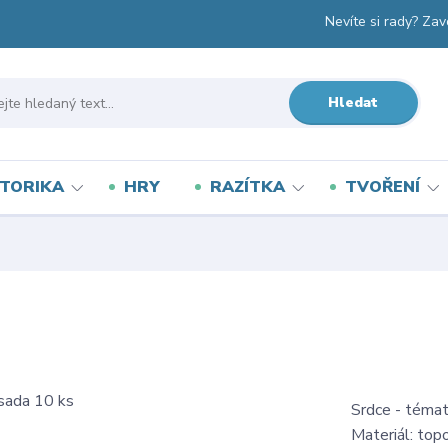
Nevíte si rady? Zav
Hledat
TORIKA
HRY
RAZÍTKA
TVOŘENÍ
Srdce - témat
Materiál: topo