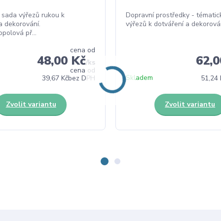
 sada výřezů rukou k
Dopravní prostředky - témati
a dekorování.
výřezů k dotváření a dekorován
opolová př...
cena od
48,00 Kč
62,0
/
ks
cena od
Skladem
39,67 Kč
bez DPH
51,24 
Zvolit variantu
Zvolit variantu