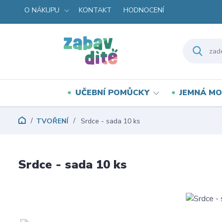
O NÁKUPU
KONTAKT
HODNOCENÍ
UČEBNÍ POMŮCKY
JEMNÁ MO
TVOŘENÍ
Srdce - sada 10 ks
Srdce - sada 10 ks