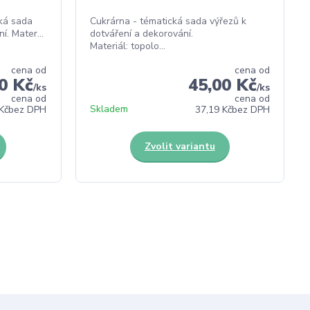
cká sada
Cukrárna - tématická sada výřezů k
í. Mater...
dotváření a dekorování.
Materiál: topolo...
cena od
cena od
0 Kč
45,00 Kč
/
ks
/
ks
cena od
cena od
Skladem
Kč
bez DPH
37,19 Kč
bez DPH
Zvolit variantu