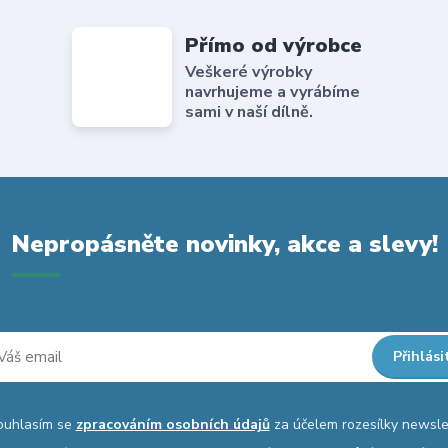
Přímo od výrobce
Veškeré výrobky
navrhujeme a vyrábíme
sami v naší dílně.
Nepropásněte novinky, akce a slevy!
Přihlási
ouhlasím se
zpracováním osobních údajů
za účelem rozesílky newsle