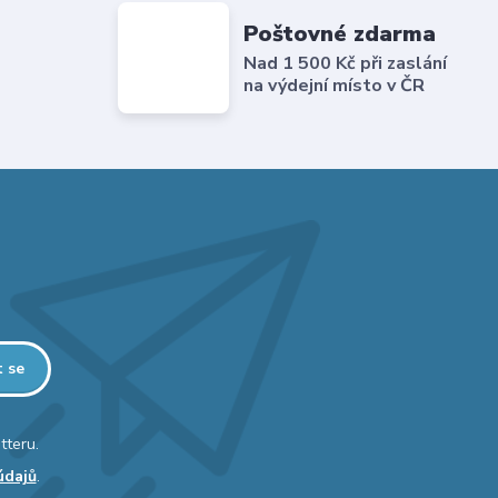
Poštovné zdarma
Nad 1 500 Kč při zaslání
na výdejní místo v ČR
t se
tteru.
údajů
.