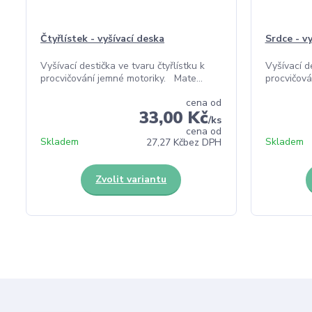
Čtyřlístek - vyšívací deska
Srdce - v
Vyšívací destička ve tvaru čtyřlístku k
Vyšívací d
procvičování jemné motoriky. Mate...
procvičová
cena od
33,00 Kč
/
ks
cena od
Skladem
Skladem
27,27 Kč
bez DPH
Zvolit variantu