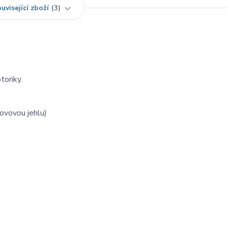
uvisející zboží
3
otoriky.
ovovou jehlu)