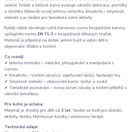
zelené, hnědé a béžové barvy evokuje vánoční dekorace, perníčky
a stromky. Materiál rozvíjí jemnou motoriku, kreativitu i smyslové
vnímání a je ideální pro tematické zimní aktivity.
Každý sáček obsahuje ručně barvenou cizrnu bezpečnými barvivy
splňujícími normu
EN 71-3
o bezpečnosti dětských hraček.
Materiál je příjemný na dotek, jemně šustí a vybízí děti k
objevování, třídění a tvoření.
Co rozvíjí:
✔ Jemnou motoriku – nabírání, přesypávání a manipulace s
cizrnou
✔ Kreativitu – tvoření obrazců, vyplňování tácků, fantazijní hry
✔ Smyslové vnímání – objevování barev, textur a zvuků
✔ Tematické poznávání – rozvoj slovní zásoby a tvoření příběhů s
vánoční tematikou
Pro koho je určena:
Materiál je vhodný pro děti od
3 let
. Skvěle se hodí pro domácí
aktivity, školky, Montessori koutky i smyslovou terapii.
Technické údaje: