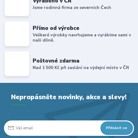
Vyráběno v ČR
Jsme rodinná firma ze severních Čech
Přímo od výrobce
Veškeré výrobky navrhujeme a vyrábíme sami v
naší dílně.
Poštovné zdarma
Nad 1 500 Kč při zaslání na výdejní místo v ČR
Nepropásněte novinky, akce a slevy!
Přihlásit se