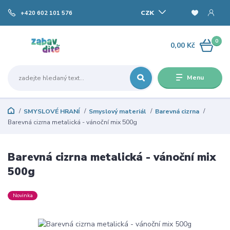
CZK
+420 602 101 576
0
0,00 Kč
Menu
SMYSLOVÉ HRANÍ
Smyslový materiál
Barevná cizrna
Barevná cizrna metalická - vánoční mix 500g
Barevná cizrna metalická - vánoční mix
500g
Novinka