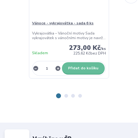
Vánoce - vykrajovátka - sada 6 ks
Vánoce - obti
Vykrajovátka – Vánoční motivy Sada
Dřevěná obtisk
vykrajovátek s vánočními motivy je navrž...
Vánoc Dřevěná 
273,00 Kč
/
ks
Skladem
Skladem
225,62 Kč
bez DPH
Přidat do košíku