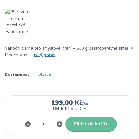
Vánoční cizrna pro smyslové hraní – 500 g pestrobarevné směsi v
tónech Váno...
celý popis
Dostupnost
Skladem
199,00 Kč
/
ks
164,46 Kč
bez DPH
Přidat do košíku