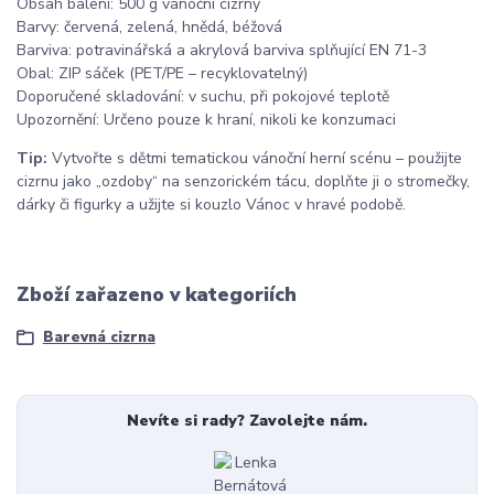
Obsah balení: 500 g vánoční cizrny
Barvy: červená, zelená, hnědá, béžová
Barviva: potravinářská a akrylová barviva splňující EN 71-3
Obal: ZIP sáček (PET/PE – recyklovatelný)
Doporučené skladování: v suchu, při pokojové teplotě
Upozornění: Určeno pouze k hraní, nikoli ke konzumaci
Tip:
Vytvořte s dětmi tematickou vánoční herní scénu – použijte
cizrnu jako „ozdoby“ na senzorickém tácu, doplňte ji o stromečky,
dárky či figurky a užijte si kouzlo Vánoc v hravé podobě.
Zboží zařazeno v kategoriích
Barevná cizrna
Nevíte si rady? Zavolejte nám.