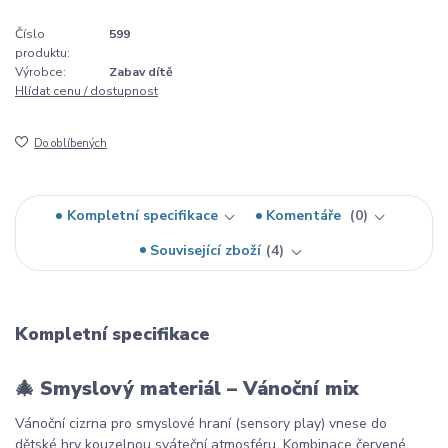
Číslo
599
produktu:
Výrobce:
Zabav dítě
Hlídat cenu / dostupnost
Do oblíbených
Kompletní specifikace
Komentáře
0
Související zboží
4
Kompletní specifikace
🎄
Smyslový materiál – Vánoční mix
Vánoční cizrna pro smyslové hraní (sensory play) vnese do
dětské hry kouzelnou sváteční atmosféru. Kombinace červené,