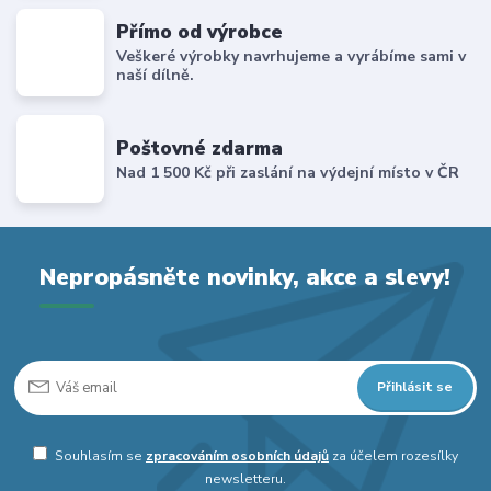
Přímo od výrobce
Veškeré výrobky navrhujeme a vyrábíme sami v
naší dílně.
Poštovné zdarma
Nad 1 500 Kč při zaslání na výdejní místo v ČR
Nepropásněte novinky, akce a slevy!
Přihlásit se
Souhlasím se
zpracováním osobních údajů
za účelem rozesílky
newsletteru.