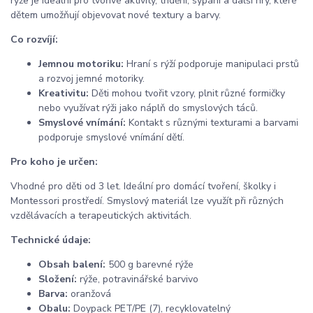
rýže je ideální pro tvořivé aktivity, třídění, sypání a další hry, které
dětem umožňují objevovat nové textury a barvy.
Co rozvíjí:
Jemnou motoriku:
Hraní s rýží podporuje manipulaci prstů
a rozvoj jemné motoriky.
Kreativitu:
Děti mohou tvořit vzory, plnit různé formičky
nebo využívat rýži jako náplň do smyslových táců.
Smyslové vnímání:
Kontakt s různými texturami a barvami
podporuje smyslové vnímání dětí.
Pro koho je určen:
Vhodné pro děti od 3 let. Ideální pro domácí tvoření, školky i
Montessori prostředí. Smyslový materiál lze využít při různých
vzdělávacích a terapeutických aktivitách.
Technické údaje:
Obsah balení:
500 g barevné rýže
Složení:
rýže, potravinářské barvivo
Barva:
oranžová
Obalu:
Doypack PET/PE (7), recyklovatelný