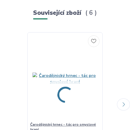
Související zboží
6
Čarodějnický hrnec - tác pro smyslové
Chameleon - t
hraní