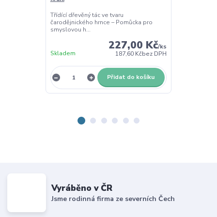
Třídící dřevěn
Pomůcka pro s
Třídící dřevěný tác ve tvaru
čarodějnického hrnce – Pomůcka pro
smyslovou h...
227,00 Kč
/
ks
Skladem
Skladem
187,60 Kč
bez DPH
Přidat do košíku
Vyráběno v ČR
Jsme rodinná firma ze severních Čech