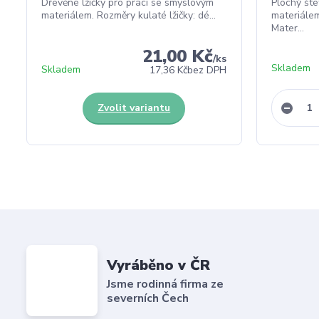
Dřevěné lžičky pro práci se smyslovým
Plochý šte
materiálem. Rozměry kulaté lžičky: dé...
materiálem
Mater...
21,00 Kč
/
ks
Skladem
Skladem
17,36 Kč
bez DPH
Zvolit variantu
Vyráběno v ČR
Jsme rodinná firma ze
severních Čech