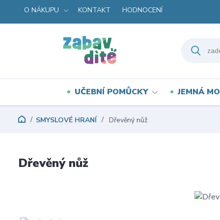
O NÁKUPU
KONTAKT
HODNOCENÍ
UČEBNÍ POMŮCKY
JEMNÁ MO
SMYSLOVÉ HRANÍ
Dřevěný nůž
Dřevěný nůž