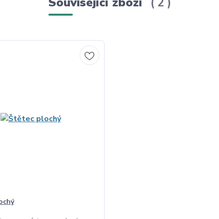
Související zboží
2
ochý