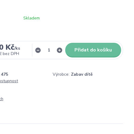
Skladem
0 Kč
/
ks
Přidat do košíku
č
bez DPH
475
Výrobce:
Zabav dítě
dostupnost
ch