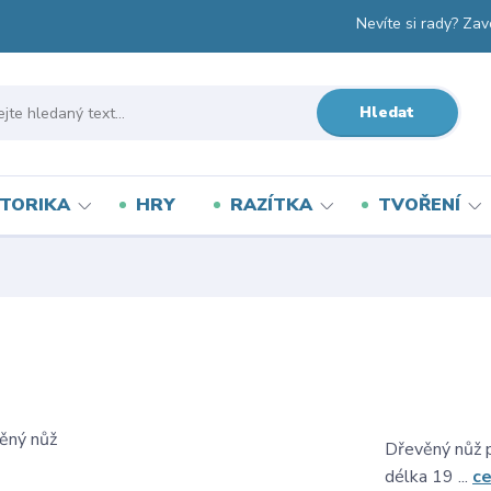
Nevíte si rady? Zav
Hledat
TORIKA
HRY
RAZÍTKA
TVOŘENÍ
Dřevěný nůž p
délka 19 ...
ce