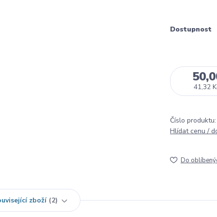
Dostupnost
50,0
41,32 K
Číslo produktu:
Hlídat cenu / 
Do oblíbený
uvisející zboží
2