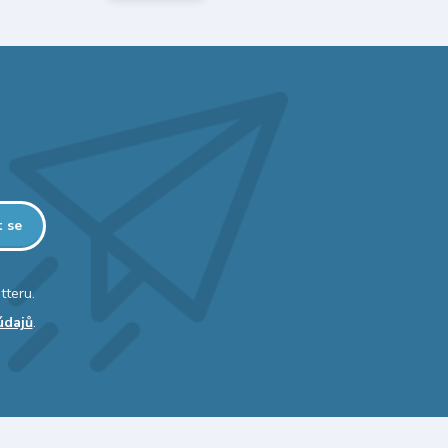
t se
tteru.
údajů
.