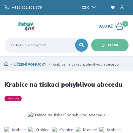
CZK
+420 602 101 576
0
0,00 Kč
Menu
UČEBNÍ POMŮCKY
Krabice na tiskací pohyblivou abecedu
Krabice na tiskací pohyblivou abecedu
Novinka