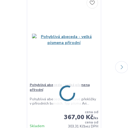
Pohyblivá abeceda - velká písmena
Pohyblivá abe
přírodní
přírodní
Pohyblivá abeceda z topolové překližky
Pohyblivá abe
v přírodních barvách. Typ písma Ari...
v přírodních ba
cena od
367,00 Kč
/
ks
cena od
Skladem
Skladem
303,31 Kč
bez DPH