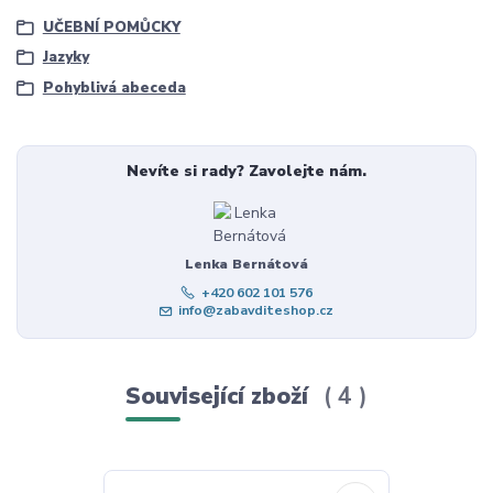
UČEBNÍ POMŮCKY
Jazyky
Pohyblivá abeceda
Nevíte si rady? Zavolejte nám.
Lenka Bernátová
+420 602 101 576
info@zabavditeshop.cz
Související zboží
4