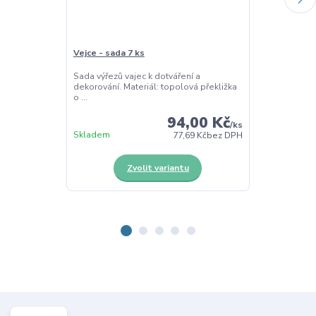
Vejce - sada 7 ks
Kraslice - tác
Sada výřezů vajec k dotváření a
Třídící dřevěný
dekorování. Materiál: topolová překližka
kraslice – Pom
o ...
94,00 Kč
/
ks
Skladem
Skladem
77,69 Kč
bez DPH
Zvolit variantu