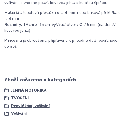
vyšívání je vhodné použít kovovou jehlu s kulatou špičkou.
Materiál:
topolová překližka o tl.
4 mm
, nebo buková překližka o
tl.
4 mm
Rozměry:
19 cm x 8,5 cm, vyšívací otvory Ø 2,5 mm (na tlustší
kovovou jehlu)
Princezna je obroušená, připravená k případné další povrchové
úpravě.
Zboží zařazeno v kategoriích
JEMNÁ MOTORIKA
TVOŘENÍ
Provlékání, vyšívání
Vyšívání