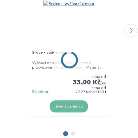
Srdce - vyšívací deska
Ozdoby k dot
Vyšívací destička ve tvaru srdce k
Ozdoby k dotv
procvičování jemné motoriky. Materiál:...
provázků. Mater
cena od
33,00 Kč
/
ks
cena od
Skladem
Skladem
27,27 Kč
bez DPH
Zvolit variantu