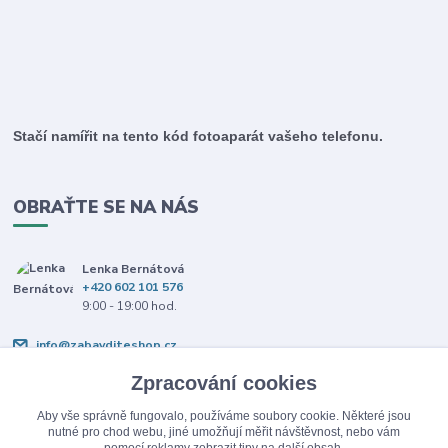
Stačí namířit na tento kód fotoaparát vašeho telefonu.
OBRAŤTE SE NA NÁS
Lenka Bernátová
+420 602 101 576
9:00 - 19:00 hod.
info@zabavditeshop.cz
Zpracování cookies
Aby vše správně fungovalo, používáme soubory cookie. Některé jsou
nutné pro chod webu, jiné umožňují měřit návštěvnost, nebo vám
pomocí reklamy zobrazit tipy na další obsah.