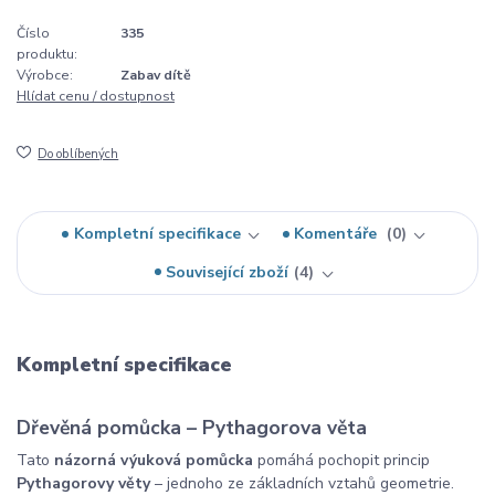
Číslo
335
produktu:
Výrobce:
Zabav dítě
Hlídat cenu / dostupnost
Do oblíbených
Kompletní specifikace
Komentáře
0
Související zboží
4
Kompletní specifikace
Dřevěná pomůcka – Pythagorova věta
Tato
názorná výuková pomůcka
pomáhá pochopit princip
Pythagorovy věty
– jednoho ze základních vztahů geometrie.