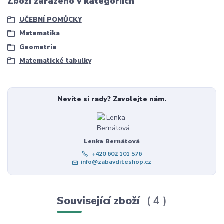
Zboží zařazeno v kategoriích
UČEBNÍ POMŮCKY
Matematika
Geometrie
Matematické tabulky
Nevíte si rady? Zavolejte nám.
Lenka Bernátová
+420 602 101 576
info@zabavditeshop.cz
Související zboží
4