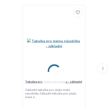
Tabulka pro malou násobilku - základní
Tabulka pro m
pro zakrytí
Základní tabulka pro výuku malé
násobilky Základní tabulka pro výuku
Tabulka pro v
malé n...
kolíčky Tato t
náso...