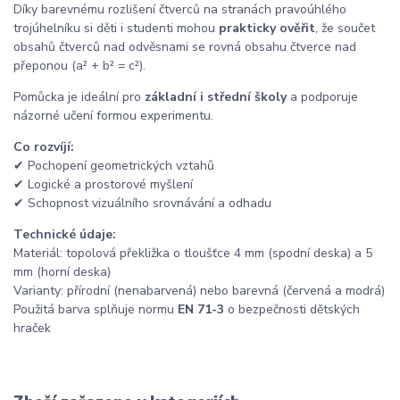
Díky barevnému rozlišení čtverců na stranách pravoúhlého
trojúhelníku si děti i studenti mohou
prakticky ověřit
, že součet
obsahů čtverců nad odvěsnami se rovná obsahu čtverce nad
přeponou (a² + b² = c²).
Pomůcka je ideální pro
základní i střední školy
a podporuje
názorné učení formou experimentu.
Co rozvíjí:
✔ Pochopení geometrických vztahů
✔ Logické a prostorové myšlení
✔ Schopnost vizuálního srovnávání a odhadu
Technické údaje:
Materiál: topolová překližka o tloušťce 4 mm (spodní deska) a 5
mm (horní deska)
Varianty: přírodní (nenabarvená) nebo barevná (červená a modrá)
Použitá barva splňuje normu
EN 71-3
o bezpečnosti dětských
hraček