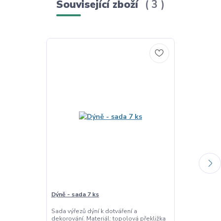
Související zboží
3
Dýně - sada 7 ks
Cukrárna - sa
Sada výřezů dýní k dotváření a
Cukrárna - tém
dekorování. Materiál: topolová překližka
dotváření a de