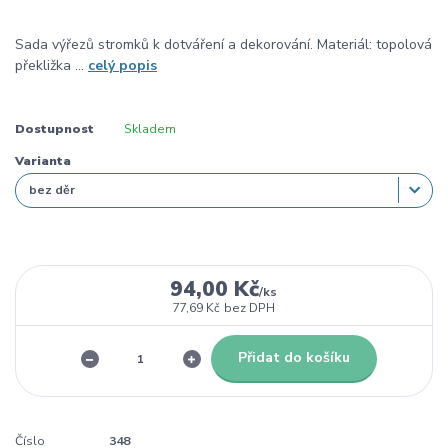
Sada výřezů stromků k dotváření a dekorování. Materiál: topolová
překližka ...
celý popis
Dostupnost
Skladem
Varianta
94,00 Kč
/
ks
77,69 Kč
bez DPH
Přidat do košíku
Číslo
348