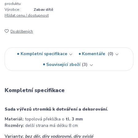
produktu:
Výrobce:
Zabav dítě
Hlídat cenu / dostupnost
Do oblíbených
Kompletní specifikace
Komentáře
0
Související zboží
3
Kompletní specifikace
Sada výřezů stromků
k dotváření a dekorování
.
Materiál:
topolová překližka o
tl. 3 mm
Rozměry:
delší strana má délku 8 cm
Varianty:
bez děr, díry vodorovné, díry svislé