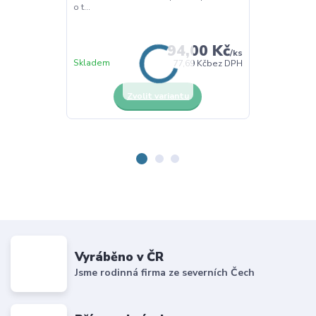
o t...
Materiál: topol
94,00 Kč
/
ks
Skladem
Skladem
77,69 Kč
bez DPH
Zvolit variantu
Z
Vyráběno v ČR
Jsme rodinná firma ze severních Čech