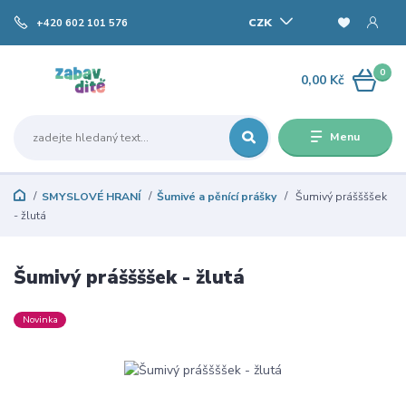
CZK
+420 602 101 576
0
0,00 Kč
Menu
SMYSLOVÉ HRANÍ
Šumivé a pěnící prášky
Šumivý práššššek
- žlutá
Šumivý práššššek - žlutá
Novinka