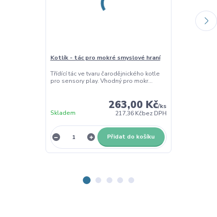
Kotlík - tác pro mokré smyslové hraní
List - tác pr
Třídící tác ve tvaru čarodějnického kotle
Třídící tác ve 
pro sensory play. Vhodný pro mokr...
sensory play. 
263,00 Kč
/
ks
Skladem
Skladem
217,36 Kč
bez DPH
Přidat do košíku