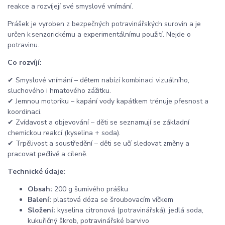
reakce a rozvíjejí své smyslové vnímání.
Prášek je vyroben z bezpečných potravinářských surovin a je
určen k senzorickému a experimentálnímu použití. Nejde o
potravinu.
Co rozvíjí:
✔ Smyslové vnímání – dětem nabízí kombinaci vizuálního,
sluchového i hmatového zážitku.
✔ Jemnou motoriku – kapání vody kapátkem trénuje přesnost a
koordinaci.
✔ Zvídavost a objevování – děti se seznamují se základní
chemickou reakcí (kyselina + soda).
✔ Trpělivost a soustředění – děti se učí sledovat změny a
pracovat pečlivě a cíleně.
Technické údaje:
Obsah:
200 g šumivého prášku
Balení:
plastová dóza se šroubovacím víčkem
Složení:
kyselina citronová (potravinářská), jedlá soda,
kukuřičný škrob, potravinářské barvivo