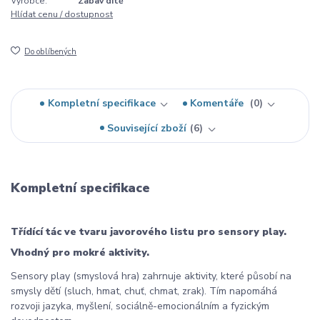
Výrobce:
Zabav dítě
Hlídat cenu / dostupnost
Do oblíbených
Kompletní specifikace
Komentáře
0
Související zboží
6
Kompletní specifikace
Třídící tác ve tvaru javorového listu pro sensory play.
Vhodný pro mokré aktivity.
Sensory play (smyslová hra) zahrnuje aktivity, které působí na
smysly dětí (sluch, hmat, chuť, chmat, zrak). Tím napomáhá
rozvoji jazyka, myšlení, sociálně-emocionálním a fyzickým