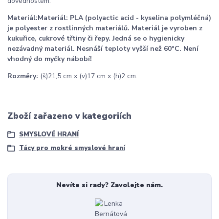
dovednostem.
Materiál:
Materiál:
PLA (polyactic acid - kyselina polymléčná)
je polyester z rostlinných materiálů. Materiál je vyroben z
kukuřice, cukrové třtiny či řepy. Jedná se o hygienicky
nezávadný materiál. Nesnáší teploty vyšší než 60°C. Není
vhodný do myčky nábobí!
Rozměry:
(š)21,5 cm x (v)17 cm x (h)2 cm.
Zboží zařazeno v kategoriích
SMYSLOVÉ HRANÍ
Tácy pro mokré smyslové hraní
Nevíte si rady? Zavolejte nám.