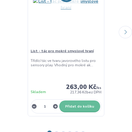
List - tác pro mokré smyslové hraní
Les - sada 14
Třídící tác ve tvaru javorového listu pro
Les - tématick
sensory play. Vhodný pro mokré ak...
dekorování. Mat
263,00 Kč
/
ks
Skladem
217,36 Kč
bez DPH
Skladem
Přidat do košíku
Z