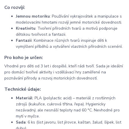
Co rozvíjí:
Jemnou motoriku
: Používání vykrajovátek a manipulace s
modelovacími hmotami rozvíjí jemné motorické dovednosti.
Kreativitu
: Tvoření přírodních tvarů a motivů podporuje
dětskou tvořivost a fantazii.
Fantazii
: Kombinace různých tvarů inspiruje děti k
vymýšlení příběhů a vytváření vlastních přírodních scenérií.
Pro koho je určen:
Vhodné pro děti od 3 let i dospělé, kteří rádi tvoří. Sada je ideální
pro domácí tvořivé aktivity i vzdělávací hry zaměřené na
poznávání přírody a rozvoj motorických dovedností.
Technické údaje:
Materiál
: PLA (polylactic acid) – materiál z rostlinných
zdrojů (kukuřice, cukrová třtina, řepa). Hygienicky
nezávadný, ale nesnáší teploty nad 60 °C. Nevhodné pro
mytí v myčce.
Sada
: 6 ks (list javoru, list jírovce, kaštan, žalud, šípek, list
dubu)