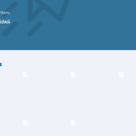
tteru.
údajů
.
u