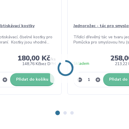
obtiskávací kostky
Jednorožec - tác pro smyslo
tiskávací, číselné kostky pro
Třídící dřevěný tác ve tvaru j
raní. Kostky jsou vhodné...
Pomůcka pro smyslovou hru (se
180,00 Kč
258,0
/
ks
Skladem
148,76 Kč
bez DPH
213,22 
Přidat do košíku
Přidat do