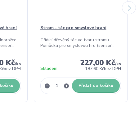
vé hraní
Strom - tác pro smyslové hraní
ednorožce –
Třídící dřevěný tác ve tvaru stromu –
nsor...
Pomůcka pro smyslovou hru (sensor...
0 Kč
227,00 Kč
/
ks
/
ks
Skladem
Kč
bez DPH
187,60 Kč
bez DPH
 košíku
Přidat do košíku