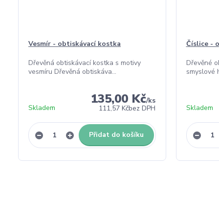
Vesmír - obtiskávací kostka
Číslice - 
Dřevěná obtiskávací kostka s motivy
Dřevěné ob
vesmíru Dřevěná obtiskáva...
smyslové h
135,00 Kč
/
ks
Skladem
Skladem
111,57 Kč
bez DPH
Přidat do košíku