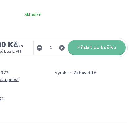
Skladem
00 Kč
/
ks
Přidat do košíku
Kč
bez DPH
372
Výrobce:
Zabav dítě
dostupnost
ch