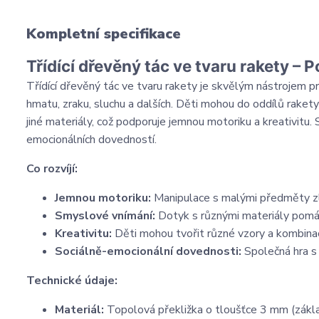
Kompletní specifikace
Třídící dřevěný tác ve tvaru rakety –
Třídící dřevěný tác ve tvaru rakety je skvělým nástrojem 
hmatu, zraku, sluchu a dalších. Děti mohou do oddílů raket
jiné materiály, což podporuje jemnou motoriku a kreativitu
emocionálních dovedností.
Co rozvíjí:
Jemnou motoriku:
Manipulace s malými předměty zle
Smyslové vnímání:
Dotyk s různými materiály pomáh
Kreativitu:
Děti mohou tvořit různé vzory a kombinace
Sociálně-emocionální dovednosti:
Společná hra s 
Technické údaje:
Materiál:
Topolová překližka o tloušťce 3 mm (zákla