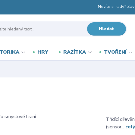
Nevíte si rady? Zav
Hledat
TORIKA
HRY
RAZÍTKA
TVOŘENÍ
Třídící dřevě
(sensor...
celý