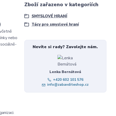
Zboží zařazeno v kategoriích
SMYSLOVÉ HRANÍ
)
Tácy pro smyslové hraní
 včetně
mínky nebo
 sociálně-
Nevíte si rady? Zavolejte nám.
Lenka Bernátová
+420 602 101 576
info@zabavditeshop.cz
anizaci.