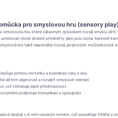
 Pomůcka pro smyslovou hru (sensory play
pro smyslovou hru, která zábavným způsobem rozvíjí smysly dětí,
y umisťovat různé drobné předměty, jako jsou cizrna, barevné ka
. Smyslová hra také napomáhá rozvoji jazykových, myšlenkových a
pšuje jemnou motoriku a koordinaci ruky a oka.
á dětem objevovat a rozvíjet smyslové vnímání.
, což stimuluje jejich představivost.
ostatními podporuje komunikaci a spolupráci.
dová deska) s 6 mm vysokým lemem, což usnadňuje třídění a org