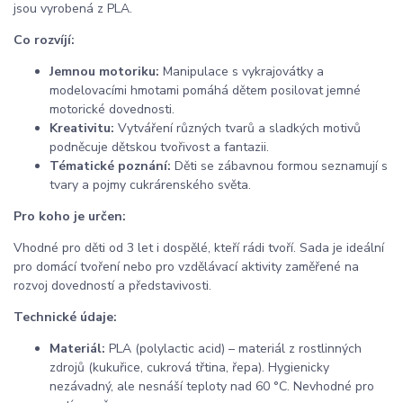
jsou vyrobená z PLA.
Co rozvíjí:
Jemnou motoriku:
Manipulace s vykrajovátky a
modelovacími hmotami pomáhá dětem posilovat jemné
motorické dovednosti.
Kreativitu:
Vytváření různých tvarů a sladkých motivů
podněcuje dětskou tvořivost a fantazii.
Tématické poznání:
Děti se zábavnou formou seznamují s
tvary a pojmy cukrárenského světa.
Pro koho je určen:
Vhodné pro děti od 3 let i dospělé, kteří rádi tvoří. Sada je ideální
pro domácí tvoření nebo pro vzdělávací aktivity zaměřené na
rozvoj dovedností a představivosti.
Technické údaje:
Materiál:
PLA (polylactic acid) – materiál z rostlinných
zdrojů (kukuřice, cukrová třtina, řepa). Hygienicky
nezávadný, ale nesnáší teploty nad 60 °C. Nevhodné pro