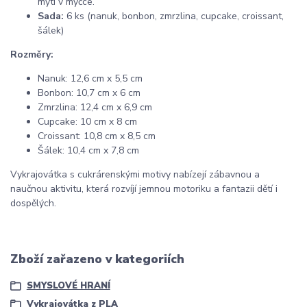
mytí v myčce.
Sada:
6 ks (nanuk, bonbon, zmrzlina, cupcake, croissant,
šálek)
Rozměry:
Nanuk: 12,6 cm x 5,5 cm
Bonbon: 10,7 cm x 6 cm
Zmrzlina: 12,4 cm x 6,9 cm
Cupcake: 10 cm x 8 cm
Croissant: 10,8 cm x 8,5 cm
Šálek: 10,4 cm x 7,8 cm
Vykrajovátka s cukrárenskými motivy nabízejí zábavnou a
naučnou aktivitu, která rozvíjí jemnou motoriku a fantazii dětí i
dospělých.
Zboží zařazeno v kategoriích
SMYSLOVÉ HRANÍ
Vykrajovátka z PLA