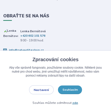
OBRAŤTE SE NA NÁS
Lenka Bernátová
+420 602 101 576
9:00 - 19:00 hod.
info@zabavditeshop.cz
Zpracování cookies
Aby vše správně fungovalo, používáme soubory cookie. Některé jsou
nutné pro chod webu, jiné umožňují měřit návštěvnost, nebo vám
pomocí reklamy zobrazit tipy na další obsah.
Upravit sběr cookies.
Souhlasím
Nastavení
© Copyright 2026 Zabav dítě.
Souhlas můžete odmítnout
zde
.
Vytvořeno na
Eshop-rychle.cz