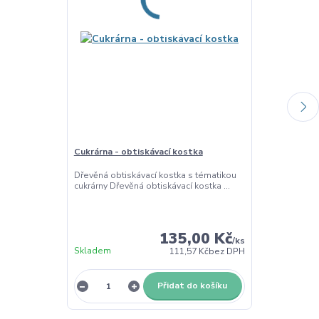
Cukrárna - obtiskávací kostka
Cukrárna - sa
Dřevěná obtiskávací kostka s tématikou
Cukrárna - tém
cukrárny Dřevěná obtiskávací kostka ...
dotváření a de
Materiál: topol
135,00 Kč
/
ks
Skladem
111,57 Kč
bez DPH
Skladem
Přidat do košíku
Z