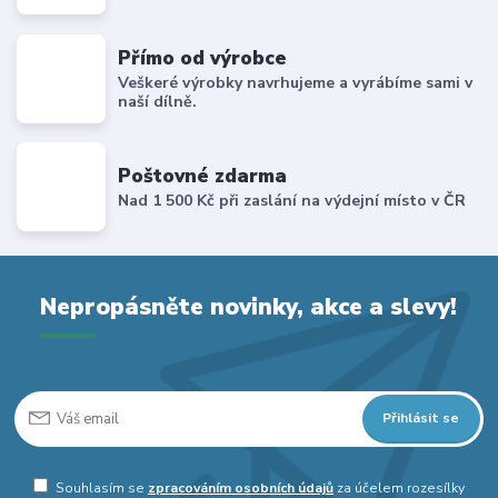
Přímo od výrobce
Veškeré výrobky navrhujeme a vyrábíme sami v
naší dílně.
Poštovné zdarma
Nad 1 500 Kč při zaslání na výdejní místo v ČR
Nepropásněte novinky, akce a slevy!
Přihlásit se
Souhlasím se
zpracováním osobních údajů
za účelem rozesílky