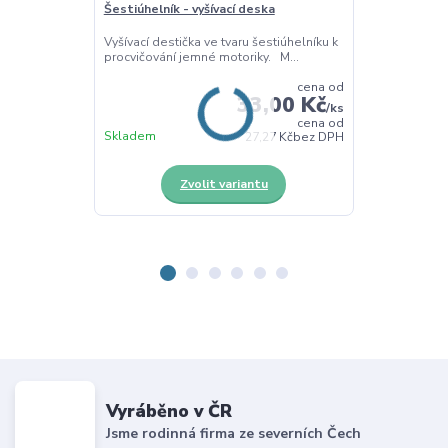
Šestiúhelník - vyšívací deska
Čtyřlístek - v
Vyšívací destička ve tvaru šestiúhelníku k
Vyšívací destič
procvičování jemné motoriky. M...
procvičování j
cena od
33,00 Kč
/
ks
cena od
Skladem
Skladem
27,27 Kč
bez DPH
Zvolit variantu
Z
Vyráběno v ČR
Jsme rodinná firma ze severních Čech