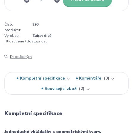
Číslo
293
produktu:
Výrobce:
Zabav dítě
Hlídat cenu / dostupnost
Do oblíbených
Kompletní specifikace
Komentáře
0
Související zboží
2
Kompletní specifikace
Jednoduché vkládačky s geometrickými tvary.