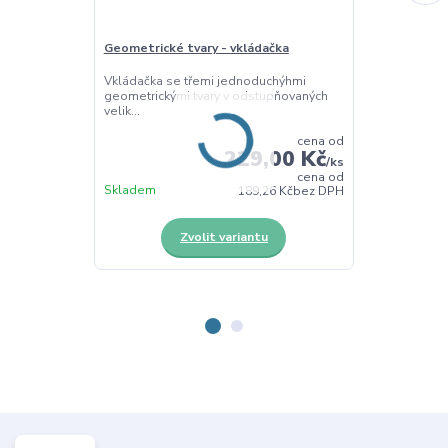
Geometrické tvary - vkládačka
Čtverce s tva
Vkládačka se třemi jednoduchýhmi
Čtverce z dřev
geometrickými tvary v odstupňovaných
topolová přkel
velik...
cena od
229,00 Kč
/
ks
cena od
Skladem
Skladem
189,26 Kč
bez DPH
Zvolit variantu