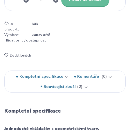
Číslo
303
produktu:
Výrobce:
Zabav dítě
Hlídat cenu / dostupnost
Do oblíbených
Kompletní specifikace
Komentáře
0
Související zboží
2
Kompletní specifikace
Jednoduché vkládačky s geometrickými tvary.