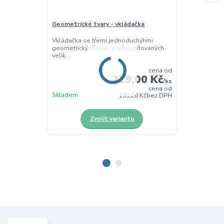
Geometrické tvary - vkládačka
Čtverce s tva
Vkládačka se třemi jednoduchýhmi
Čtverce z dřev
geometrickými tvary v odstupňovaných
topolová přkel
velik...
cena od
229,00 Kč
/
ks
cena od
Skladem
Skladem
189,26 Kč
bez DPH
Zvolit variantu