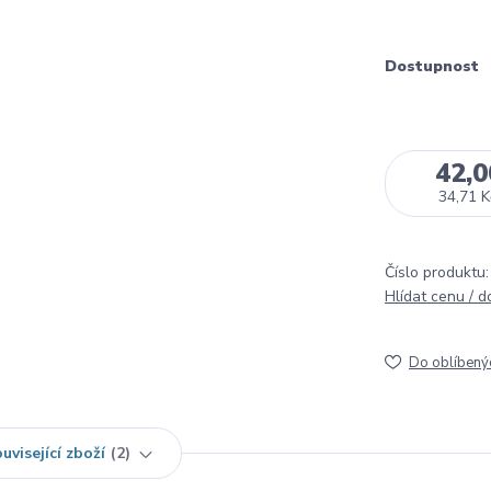
Dostupnost
42,0
34,71 K
Číslo produktu:
Hlídat cenu / 
Do oblíbený
uvisející zboží
2