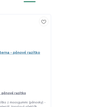
- pěnové razítko
zítko z moosgummi (pěnovky) -
teriál: topolová překližk...