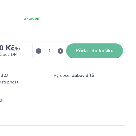
Skladem
0 Kč
/
ks
Přidat do košíku
č
bez DPH
327
Výrobce:
Zabav dítě
dostupnost
ch