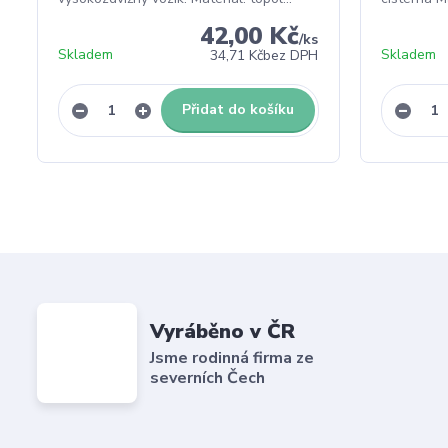
42,00 Kč
/
ks
Skladem
Skladem
34,71 Kč
bez DPH
Přidat do košíku
Vyráběno v ČR
Jsme rodinná firma ze
severních Čech