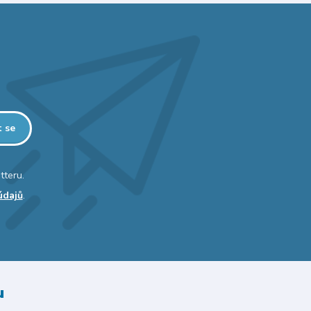
t se
tteru.
údajů
.
u