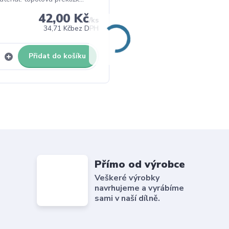
42,00 Kč
/
ks
34,71 Kč
bez DPH
Přidat do košíku
Přímo od výrobce
Veškeré výrobky
navrhujeme a vyrábíme
sami v naší dílně.