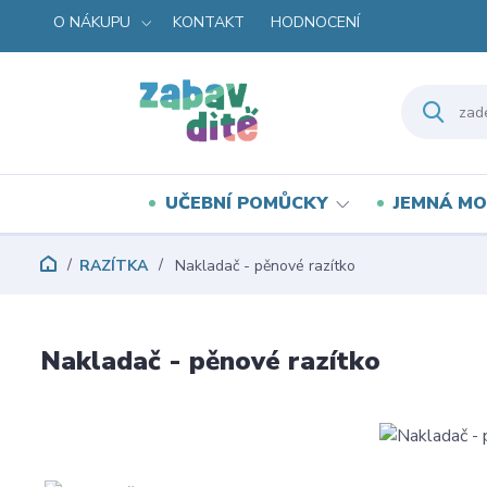
O NÁKUPU
KONTAKT
HODNOCENÍ
UČEBNÍ POMŮCKY
JEMNÁ MO
RAZÍTKA
Nakladač - pěnové razítko
Nakladač - pěnové razítko