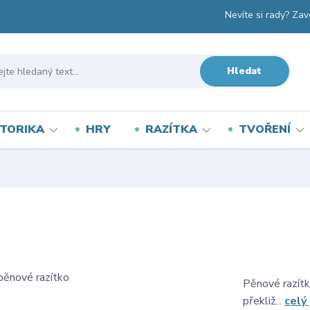
Nevíte si rady? Zav
Hledat
TORIKA
HRY
RAZÍTKA
TVOŘENÍ
Pěnové razítk
překliž...
celý