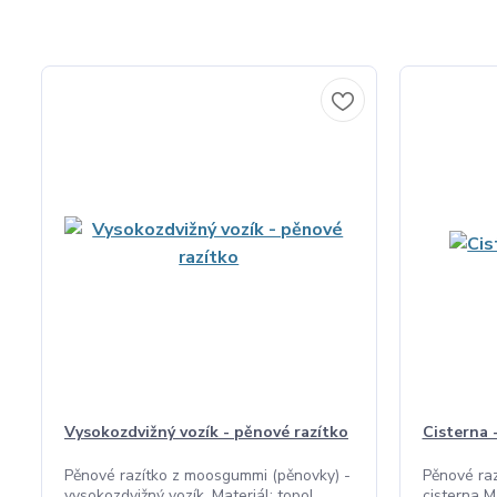
Vysokozdvižný vozík - pěnové razítko
Cisterna 
Pěnové razítko z moosgummi (pěnovky) -
Pěnové ra
vysokozdvižný vozík. Materiál: topol...
cisterna Ma