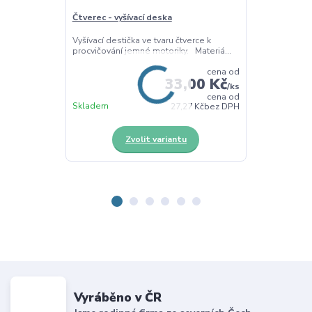
Čtverec - vyšívací deska
Čtyřlístek - v
Vyšívací destička ve tvaru čtverce k
Vyšívací destič
procvičování jemné motoriky. Materiá...
procvičování j
cena od
33,00 Kč
/
ks
cena od
Skladem
Skladem
27,27 Kč
bez DPH
Zvolit variantu
Z
Vyráběno v ČR