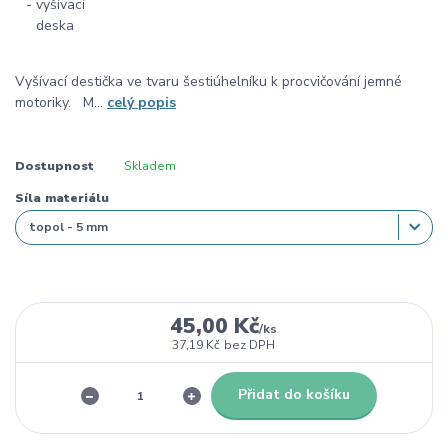
Vyšívací destička ve tvaru šestiúhelníku k procvičování jemné
motoriky. M...
celý popis
Dostupnost
Skladem
Síla materiálu
45,00 Kč
/
ks
37,19 Kč
bez DPH
Přidat do košíku