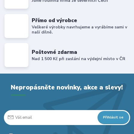
Jsme rodinná firma ze severních Čech
Přímo od výrobce
Veškeré výrobky navrhujeme a vyrábíme sami v
naší dílně.
Poštovné zdarma
Nad 1 500 Kč při zaslání na výdejní místo v ČR
Nepropásněte novinky, akce a slevy!
Přihlásit se