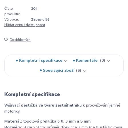
Číslo
204
produktu:
Výrobce:
Zabav dítě
Hlídat cenu / dostupnost
Do oblíbených
Kompletní specifikace
Komentáře
0
Související zboží
6
Kompletní specifikace
Vyšívací destička ve tvaru šestiúhelníku
k procvičování jemné
motoriky.
Materiál:
topolová překližka o tl.
3 mm a 5 mm
Rozměry:
9 cm x 9 cm, průměr dírek cca 2 mm (na tlustší kovovou