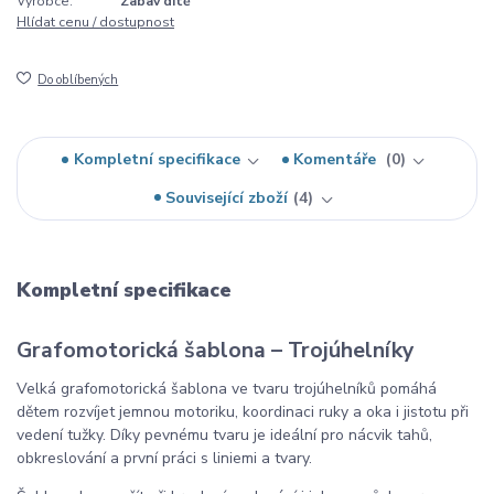
Výrobce:
Zabav dítě
Hlídat cenu / dostupnost
Do oblíbených
Kompletní specifikace
Komentáře
0
Související zboží
4
Kompletní specifikace
Grafomotorická šablona – Trojúhelníky
Velká grafomotorická šablona ve tvaru trojúhelníků pomáhá
dětem rozvíjet jemnou motoriku, koordinaci ruky a oka i jistotu při
vedení tužky. Díky pevnému tvaru je ideální pro nácvik tahů,
obkreslování a první práci s liniemi a tvary.