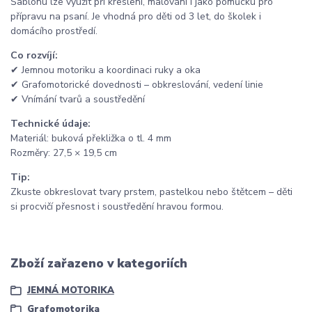
Šablonu lze využít při kreslení, malování i jako pomůcku pro
přípravu na psaní. Je vhodná pro děti od 3 let, do školek i
domácího prostředí.
Co rozvíjí:
✔ Jemnou motoriku a koordinaci ruky a oka
✔ Grafomotorické dovednosti – obkreslování, vedení linie
✔ Vnímání tvarů a soustředění
Technické údaje:
Materiál: buková překližka o tl. 4 mm
Rozměry: 27,5 × 19,5 cm
Tip:
Zkuste obkreslovat tvary prstem, pastelkou nebo štětcem – děti
si procvičí přesnost i soustředění hravou formou.
Zboží zařazeno v kategoriích
JEMNÁ MOTORIKA
Grafomotorika