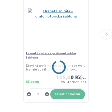
Hranatá spirála - grafomotorická
Pastelkové š
šablona
Sada čtyř dře
překližky pro o
Dřevěná grafomotorická šablona ve tvaru
hranaté spirály z bukové překližky....
115,00 Kč
/
ks
Skladem
Skladem
95,04 Kč
bez DPH
Přidat do košíku