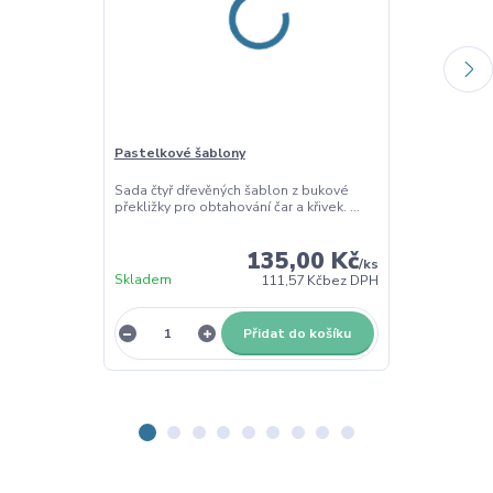
Pastelkové šablony
Hranatá spirá
šablona
Sada čtyř dřevěných šablon z bukové
překližky pro obtahování čar a křivek. ...
Dřevěná grafo
hranaté spirály
135,00 Kč
/
ks
Skladem
Skladem
111,57 Kč
bez DPH
Přidat do košíku