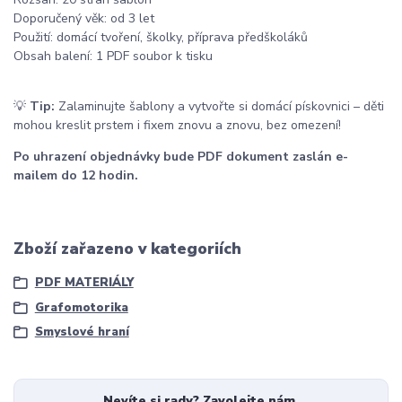
Doporučený věk: od 3 let
Použití: domácí tvoření, školky, příprava předškoláků
Obsah balení: 1 PDF soubor k tisku
💡
Tip:
Zalaminujte šablony a vytvořte si domácí pískovnici – děti
mohou kreslit prstem i fixem znovu a znovu, bez omezení!
Po uhrazení objednávky bude PDF dokument zaslán e-
mailem do 12 hodin.
Zboží zařazeno v kategoriích
PDF MATERIÁLY
Grafomotorika
Smyslové hraní
Nevíte si rady? Zavolejte nám.