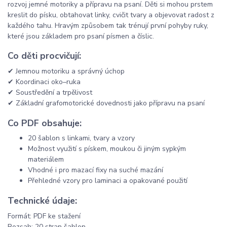
rozvoj jemné motoriky a přípravu na psaní. Děti si mohou prstem
kreslit do písku, obtahovat linky, cvičit tvary a objevovat radost z
každého tahu. Hravým způsobem tak trénují první pohyby ruky,
které jsou základem pro psaní písmen a číslic.
Co děti procvičují:
✔ Jemnou motoriku a správný úchop
✔ Koordinaci oko–ruka
✔ Soustředění a trpělivost
✔ Základní grafomotorické dovednosti jako přípravu na psaní
Co PDF obsahuje:
20 šablon s linkami, tvary a vzory
Možnost využití s pískem, moukou či jiným sypkým
materiálem
Vhodné i pro mazací fixy na suché mazání
Přehledné vzory pro laminaci a opakované použití
Technické údaje:
Formát: PDF ke stažení
Rozsah: 20 stran šablon