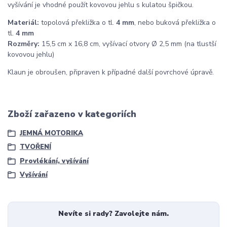
vyšívání je vhodné použít kovovou jehlu s kulatou špičkou.
Materiál:
topolová překližka o tl.
4 mm
, nebo buková překližka o
tl.
4 mm
Rozměry:
15,5 cm x 16,8 cm, vyšívací otvory Ø 2,5 mm (na tlustší
kovovou jehlu)
Klaun je obroušen, připraven k případné další povrchové úpravě.
Zboží zařazeno v kategoriích
JEMNÁ MOTORIKA
TVOŘENÍ
Provlékání, vyšívání
Vyšívání
Nevíte si rady? Zavolejte nám.