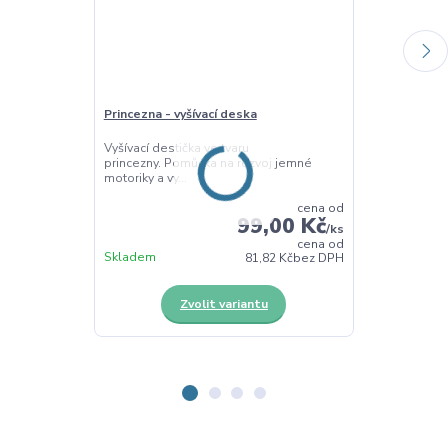
Princezna - vyšívací deska
Čtverec - vyší
Vyšívací destička ve tvaru
Vyšívací destič
princezny. Pomůcka na rozvoj jemné
procvičování j
motoriky a vy...
cena od
99,00 Kč
/
ks
cena od
Skladem
Skladem
81,82 Kč
bez DPH
Zvolit variantu
Z