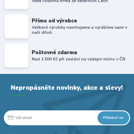
Jsme rodinná firma ze severních Čech
Přímo od výrobce
Veškeré výrobky navrhujeme a vyrábíme sami v
naší dílně.
Poštovné zdarma
Nad 1 500 Kč při zaslání na výdejní místo v ČR
Nepropásněte novinky, akce a slevy!
Přihlásit se