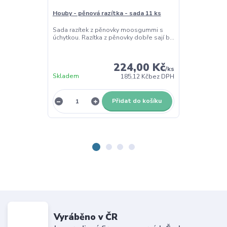
Houby - pěnová razítka - sada 11 ks
Houby - vklád
Sada razítek z pěnovky moosgummi s
Vkládačka s tv
úchytkou. Razítka z pěnovky dobře sají b...
překližka o tl.
224,00 Kč
/
ks
Skladem
185,12 Kč
bez DPH
Skladem
Přidat do košíku
Z
Vyráběno v ČR