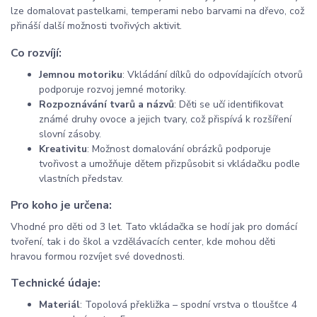
lze domalovat pastelkami, temperami nebo barvami na dřevo, což
přináší další možnosti tvořivých aktivit.
Co rozvíjí:
Jemnou motoriku
: Vkládání dílků do odpovídajících otvorů
podporuje rozvoj jemné motoriky.
Rozpoznávání tvarů a názvů
: Děti se učí identifikovat
známé druhy ovoce a jejich tvary, což přispívá k rozšíření
slovní zásoby.
Kreativitu
: Možnost domalování obrázků podporuje
tvořivost a umožňuje dětem přizpůsobit si vkládačku podle
vlastních představ.
Pro koho je určena:
Vhodné pro děti od 3 let. Tato vkládačka se hodí jak pro domácí
tvoření, tak i do škol a vzdělávacích center, kde mohou děti
hravou formou rozvíjet své dovednosti.
Technické údaje:
Materiál
: Topolová překližka – spodní vrstva o tloušťce 4