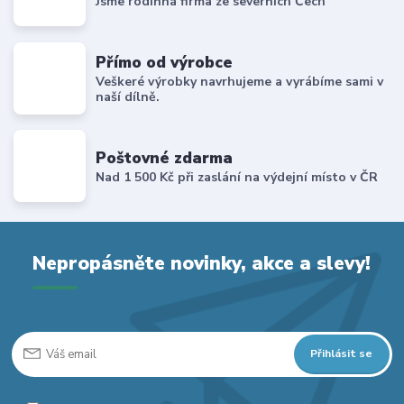
Jsme rodinná firma ze severních Čech
Přímo od výrobce
Veškeré výrobky navrhujeme a vyrábíme sami v
naší dílně.
Poštovné zdarma
Nad 1 500 Kč při zaslání na výdejní místo v ČR
Nepropásněte novinky, akce a slevy!
Přihlásit se