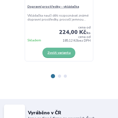
Dopravní prostředky - vkládačka
Hudební nástr
Vkládačka naučí děti rozpoznávat známé
Vkládačka nau
dopravní prostředky, procvičí jemnou...
hudební nástro
cena od
224,00 Kč
/
ks
cena od
Skladem
Skladem
185,12 Kč
bez DPH
Zvolit variantu
Z
Vyráběno v ČR