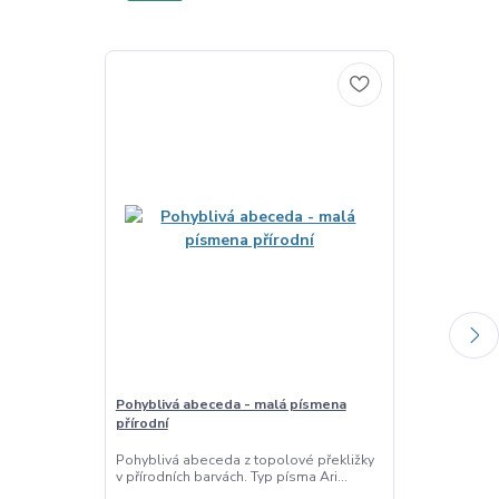
Pohyblivá abeceda - malá písmena
Pohyblivá abe
přírodní
přírodní
Pohyblivá abeceda z topolové překližky
Pohyblivá abe
v přírodních barvách. Typ písma Ari...
v přírodních ba