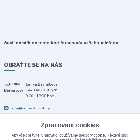
Stačí namířit na tento kód fotoaparát vašeho telefonu.
OBRAŤTE SE NA NÁS
Lenka Bernátová
+420 602 101 576
9:00 - 19:00 hod.
info@zabavditeshop.cz
Zpracování cookies
Zpracování cookies
Aby vše správně fungovalo, používáme soubory cookie. Některé jsou
Aby vše správně fungovalo, používáme soubory cookie. Některé jsou