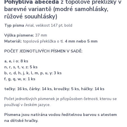
Pohyblivá abeceda
z topolové překližky v
barevné variantě (modré samohlásky,
růžové souuhlásky)
Typ písma
Arial, velikost 147 pt, bold
Výška
písmene:
37 mm
Materiál:
topolová překližka o tl.
4 mm nebo 5 mm
POČET JEDNOTLIVÝCH PÍSMEN V SADĚ:
a, e, i o: 8 ks
n, r, s, t, v, z: 5 ks
b, c, d, h, j, k, l, m, p, u, y: 3 ks
f, g, q, w, x: 1 ks
tečky: 16 ks, čárky: 14 ks, kroužky: 5 ks, háčky: 14 ks
Počet jednotlivých písmenek je přizpůsoben četnosti, kterou se
používají v českém jazyce.
Písmena jsou natírána vodou ředitelnou barvou s atestem
na dětské hračky.