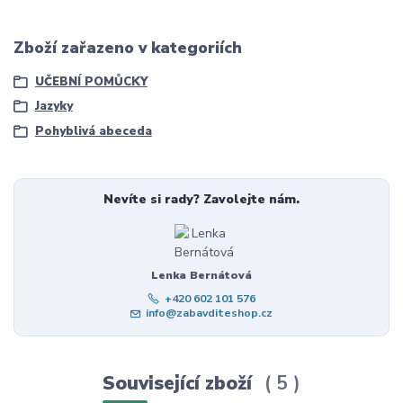
Zboží zařazeno v kategoriích
UČEBNÍ POMŮCKY
Jazyky
Pohyblivá abeceda
Nevíte si rady? Zavolejte nám.
Lenka Bernátová
+420 602 101 576
info@zabavditeshop.cz
Související zboží
5