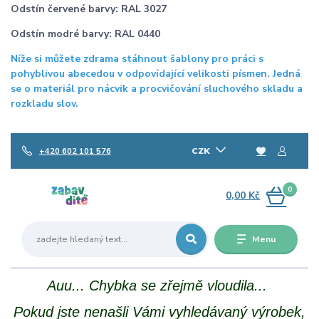
Odstín červené barvy: RAL 3027
Odstín modré barvy: RAL 0440
Níže si můžete zdrama stáhnout šablony pro práci s
pohyblivou abecedou v odpovídající velikosti písmen. Jedná
se o materiál pro nácvik a procvičování sluchového skladu a
rozkladu slov.
CZK
+420 602 101 576
0
0,00 Kč
Menu
Auu... Chybka se zřejmě vloudila...
Pokud jste nenašli Vámi vyhledávaný výrobek,