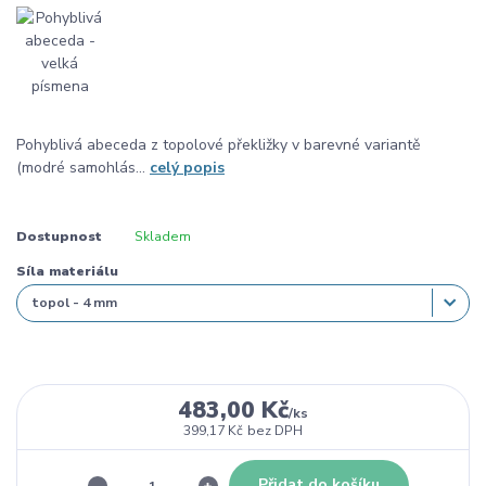
Pohyblivá abeceda z topolové překližky v barevné variantě
(modré samohlás...
celý popis
Dostupnost
Skladem
Síla materiálu
483,00 Kč
/
ks
399,17 Kč
bez DPH
Přidat do košíku