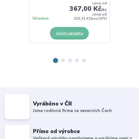
cena od
367,00 Kč
/
ks
cena od
Skladem
Skladem
303,31 Kč
bez DPH
Zvolit variantu
Z
Vyráběno v ČR
Jsme rodinná firma ze severních Čech
Přímo od výrobce
Veškeré výrobky navrhujeme a vyrábíme sami v