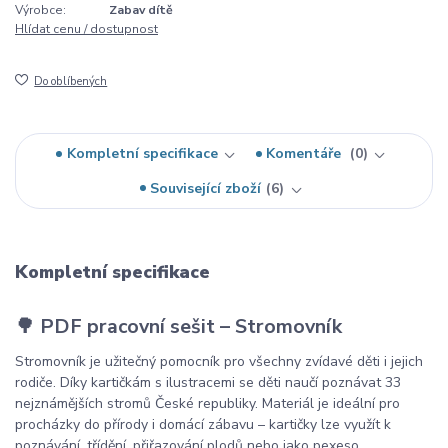
Výrobce:
Zabav dítě
Hlídat cenu / dostupnost
Do oblíbených
Kompletní specifikace
Komentáře
0
Související zboží
6
Kompletní specifikace
🌳 PDF pracovní sešit – Stromovník
Stromovník je užitečný pomocník pro všechny zvídavé děti i jejich
rodiče. Díky kartičkám s ilustracemi se děti naučí poznávat 33
nejznámějších stromů České republiky. Materiál je ideální pro
procházky do přírody i domácí zábavu – kartičky lze využít k
poznávání, třídění, přiřazování plodů nebo jako pexeso.