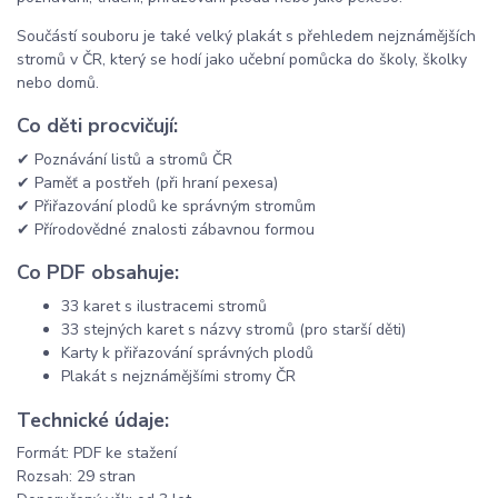
Součástí souboru je také velký plakát s přehledem nejznámějších
stromů v ČR, který se hodí jako učební pomůcka do školy, školky
nebo domů.
Co děti procvičují:
✔ Poznávání listů a stromů ČR
✔ Paměť a postřeh (při hraní pexesa)
✔ Přiřazování plodů ke správným stromům
✔ Přírodovědné znalosti zábavnou formou
Co PDF obsahuje:
33 karet s ilustracemi stromů
33 stejných karet s názvy stromů (pro starší děti)
Karty k přiřazování správných plodů
Plakát s nejznámějšími stromy ČR
Technické údaje:
Formát: PDF ke stažení
Rozsah: 29 stran