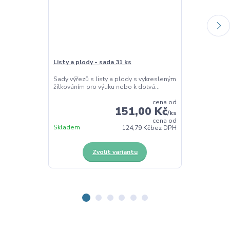
Listy a plody - sada 31 ks
Listy a plody 
Sady výřezů s listy a plody s vykresleným
Vykrajovátka –
žilkováním pro výuku nebo k dotvá...
vykrajovátek s
cena od
151,00 Kč
/
ks
cena od
Skladem
Skladem
124,79 Kč
bez DPH
Zvolit variantu