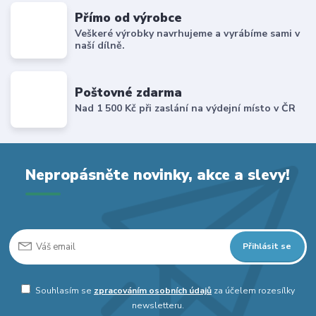
Přímo od výrobce
Veškeré výrobky navrhujeme a vyrábíme sami v
naší dílně.
Poštovné zdarma
Nad 1 500 Kč při zaslání na výdejní místo v ČR
Nepropásněte novinky, akce a slevy!
Přihlásit se
Souhlasím se
zpracováním osobních údajů
za účelem rozesílky
newsletteru.