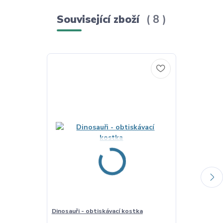
Související zboží
8
Dinosauři - obtiskávací kostka
Kohout - tác 