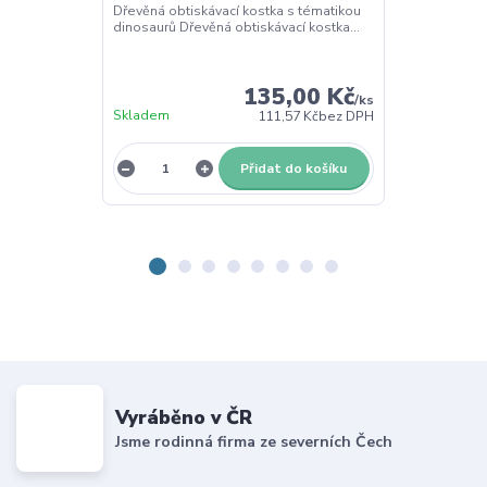
Dřevěná obtiskávací kostka s tématikou
Třídící dřevěný
dinosaurů Dřevěná obtiskávací kostka...
Pomůcka pro s
135,00 Kč
/
ks
Skladem
Skladem
111,57 Kč
bez DPH
Přidat do košíku
Vyráběno v ČR
Jsme rodinná firma ze severních Čech