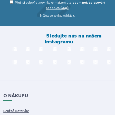
Přeji si odebírat novinky e-mailem dle
podmínek zpracování
osobních údajů
.
Můžete se kdykoli odhlásit.
Sledujte nás na našem
Instagramu
O NÁKUPU
Použité materiály