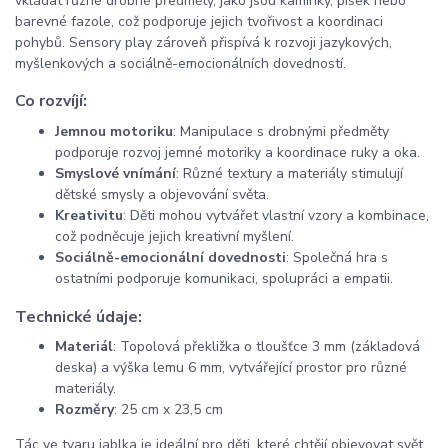
vkládat různé drobné předměty, jako jsou kamínky, písek nebo
barevné fazole, což podporuje jejich tvořivost a koordinaci
pohybů. Sensory play zároveň přispívá k rozvoji jazykových,
myšlenkových a sociálně-emocionálních dovedností.
Co rozvíjí:
Jemnou motoriku
: Manipulace s drobnými předměty
podporuje rozvoj jemné motoriky a koordinace ruky a oka.
Smyslové vnímání
: Různé textury a materiály stimulují
dětské smysly a objevování světa.
Kreativitu
: Děti mohou vytvářet vlastní vzory a kombinace,
což podněcuje jejich kreativní myšlení.
Sociálně-emocionální dovednosti
: Společná hra s
ostatními podporuje komunikaci, spolupráci a empatii.
Technické údaje:
Materiál
: Topolová překližka o tloušťce 3 mm (základová
deska) a výška lemu 6 mm, vytvářející prostor pro různé
materiály.
Rozměry
: 25 cm x 23,5 cm
Tác ve tvaru jablka je ideální pro děti, které chtějí objevovat svět