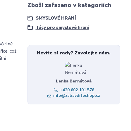
Zboží zařazeno v kategoriích
SMYSLOVÉ HRANÍ
Tácy pro smyslové hraní
)
 včetně
řice, což
Nevíte si rady? Zavolejte nám.
lní
Lenka Bernátová
+420 602 101 576
info@zabavditeshop.cz