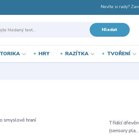
Nevíte si rady? Zav
Hledat
TORIKA
HRY
RAZÍTKA
TVOŘENÍ
Třídící dřevě
(sensory pla..