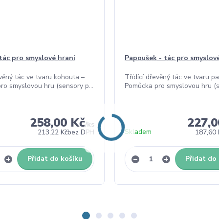
tác pro smyslové hraní
Papoušek - tác pro smyslov
evěný tác ve tvaru kohouta –
Třídící dřevěný tác ve tvaru p
o smyslovou hru (sensory p...
Pomůcka pro smyslovou hru (se
258,00 Kč
227,0
/
ks
Skladem
213,22 Kč
bez DPH
187,60 
Přidat do košíku
Přidat do