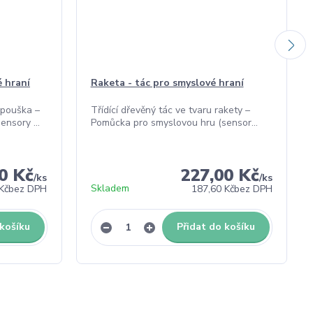
é hraní
Raketa - tác pro smyslové hraní
apouška –
Třídící dřevěný tác ve tvaru rakety –
nsory ...
Pomůcka pro smyslovou hru (sensor...
0 Kč
227,00 Kč
/
ks
/
ks
Skladem
Kč
bez DPH
187,60 Kč
bez DPH
 košíku
Přidat do košíku