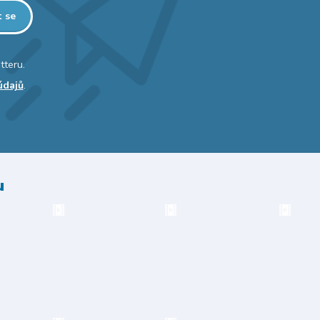
t se
tteru.
údajů
.
u