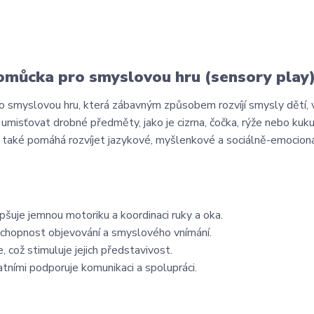
 Pomůcka pro smyslovou hru (sensory play
ro smyslovou hru, která zábavným způsobem rozvíjí smysly dětí,
umisťovat drobné předměty, jako je cizrna, čočka, rýže nebo kuku
ra také pomáhá rozvíjet jazykové, myšlenkové a sociálně-emocioná
uje jemnou motoriku a koordinaci ruky a oka.
 schopnost objevování a smyslového vnímání.
 což stimuluje jejich představivost.
tními podporuje komunikaci a spolupráci.