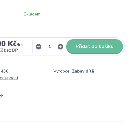
Skladem
00 Kč
/
ks
Přidat do košíku
Kč
bez DPH
436
Výrobce:
Zabav dítě
dostupnost
ch