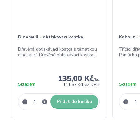
Dinosauři - obtiskávací kostka
Kohout - 
Dřevěná obtiskávací kostka s tématikou
Třídící dř
dinosaurů Dřevěná obtiskávací kostka...
Pomůcka pr
135,00 Kč
/
ks
Skladem
Skladem
111,57 Kč
bez DPH
Přidat do košíku