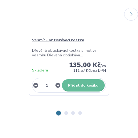
Vesmír - obtiskávací kostka
Vesmír - vykra
Dřevěná obtiskávací kostka s motivy
Vykrajovátka –
vesmíru Dřevěná obtiskáva...
s motivy vesmí
135,00 Kč
/
ks
Skladem
Skladem
111,57 Kč
bez DPH
Přidat do košíku