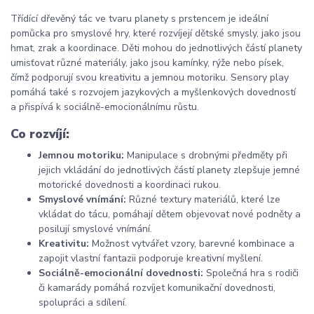
Třídící dřevěný tác ve tvaru planety s prstencem je ideální
pomůcka pro smyslové hry, které rozvíjejí dětské smysly, jako jsou
hmat, zrak a koordinace. Děti mohou do jednotlivých částí planety
umisťovat různé materiály, jako jsou kamínky, rýže nebo písek,
čímž podporují svou kreativitu a jemnou motoriku. Sensory play
pomáhá také s rozvojem jazykových a myšlenkových dovedností
a přispívá k sociálně-emocionálnímu růstu.
Co rozvíjí:
Jemnou motoriku:
Manipulace s drobnými předměty při
jejich vkládání do jednotlivých částí planety zlepšuje jemné
motorické dovednosti a koordinaci rukou.
Smyslové vnímání:
Různé textury materiálů, které lze
vkládat do tácu, pomáhají dětem objevovat nové podněty a
posilují smyslové vnímání.
Kreativitu:
Možnost vytvářet vzory, barevné kombinace a
zapojit vlastní fantazii podporuje kreativní myšlení.
Sociálně-emocionální dovednosti:
Společná hra s rodiči
či kamarády pomáhá rozvíjet komunikační dovednosti,
spolupráci a sdílení.