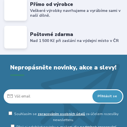
Přímo od výrobce
Veškeré výrobky navrhujeme a vyrábíme sami v
naší dílně.
Poštovné zdarma
Nad 1 500 Kč při zaslání na výdejní místo v ČR
Nepropásněte novinky, akce a slevy!
Přihlásit se
Souhlasím se
zpracováním osobních údajů
za účelem rozesílky
newsletteru.