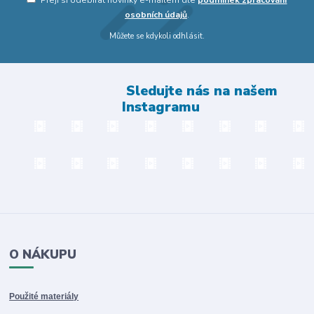
Přeji si odebírat novinky e-mailem dle
podmínek zpracování
osobních údajů
.
Můžete se kdykoli odhlásit.
Sledujte nás na našem
Instagramu
O NÁKUPU
Použité materiály