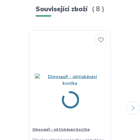
Související zboží
8
Dinosauři - obtiskávací kostka
Kohout - tác 
Dřevěná obtiskávací kostka s tématikou
Třídící dřevěný