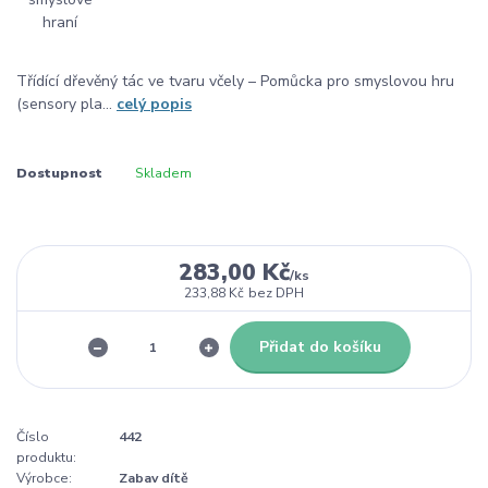
Třídící dřevěný tác ve tvaru včely – Pomůcka pro smyslovou hru
(sensory pla...
celý popis
Dostupnost
Skladem
283,00 Kč
/
ks
233,88 Kč
bez DPH
Přidat do košíku
Číslo
442
produktu:
Výrobce:
Zabav dítě