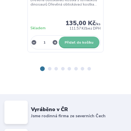
dinosaurů Dřevěná obtiskávací kostka...
Pomůcka pro s
135,00 Kč
/
ks
Skladem
Skladem
111,57 Kč
bez DPH
Přidat do košíku
Vyráběno v ČR
Jsme rodinná firma ze severních Čech