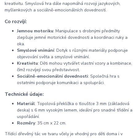
kreativitu. Smyslová hra dále napomáhá rozvoji jazykových,
myšlenkových a sociálně-emocionálních dovedností.
Co rozvíjí:
Jemnou motoriku
: Manipulace s drobnými předměty
zlepšuje jemné motorické dovednosti a koordinaci ruky a
oka.
Smyslové vnímání
: Dotyk s různými materiály podporuje
objevování světa a smyslové vnímání.
Kreativitu
: Děti mohou vytvářet vlastní vzory a kombinace,
čímž rozvíjejí svou představivost.
Sociálně-emocionální dovednosti
: Společná hra s
ostatními podporuje komunikaci a spolupráci.
Technické údaje:
Materiál
: Topolová překližka o tloušťce 3 mm (základová
deska) s 6 mm vysokým lemem, ideální pro snadné třídění a
uspořádání.
Rozměry
: 35 cm x 22 cm.
Třídící dřevěný tác ve tvaru včely je vhodný pro děti doma i v