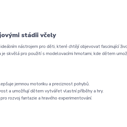
ovými stádii včely
deálním nástrojem pro děti, které chtějí objevovat fascinující živ
tka je skvělá pro použití s modelovacími hmotami, kde dětem umo
epšuje jemnou motoriku a preciznost pohybů.
vost a umožňují dětem vytvářet vlastní příběhy a hry.
pro rozvoj fantazie a hravého experimentování.