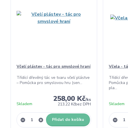
Včelí plástev - tác pro smyslové hraní
Včela - t
Třídící dřevěný tác ve tvaru včelí plástve
Třídící dře
– Pomůcka pro smyslovou hru (sen...
Pomůcka p
pla...
258,00 Kč
/
ks
Skladem
Skladem
213,22 Kč
bez DPH
Přidat do košíku