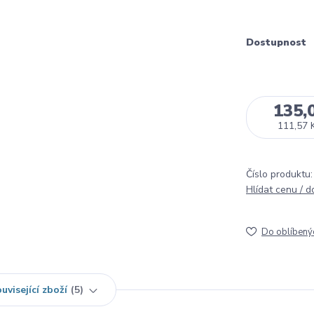
Dostupnost
135,
111,57 
Číslo produktu:
Hlídat cenu / 
Do oblíbený
uvisející zboží
5