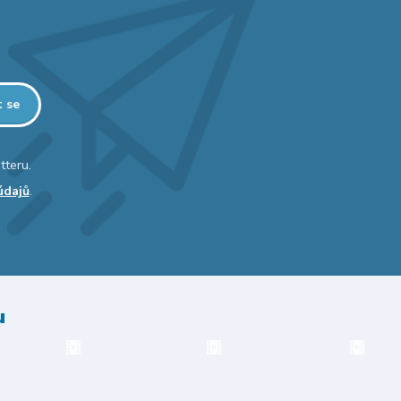
t se
tteru.
údajů
.
u