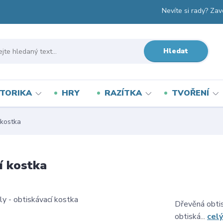
Nevíte si rady? Zav
Hledat
TORIKA
HRY
RAZÍTKA
TVOŘENÍ
 kostka
í kostka
Dřevěná obtis
obtiská...
celý