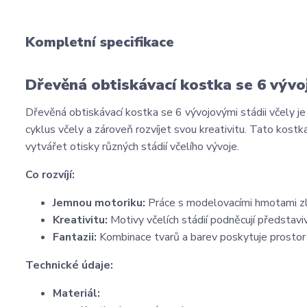
Kompletní specifikace
Dřevěná obtiskávací kostka se 6 vývoj
Dřevěná obtiskávací kostka se 6 vývojovými stádii včely je i
cyklus včely a zároveň rozvíjet svou kreativitu. Tato kos
vytvářet otisky různých stádií včelího vývoje.
Co rozvíjí:
Jemnou motoriku:
Práce s modelovacími hmotami zl
Kreativitu:
Motivy včelích stádií podněcují představi
Fantazii:
Kombinace tvarů a barev poskytuje prostor 
Technické údaje:
Materiál: