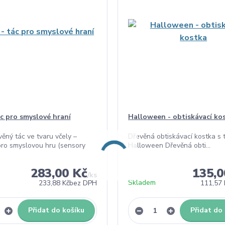
ác pro smyslové hraní
Halloween - obtiskávací ko
věný tác ve tvaru včely –
Dřevěná obtiskávací kostka s 
ro smyslovou hru (sensory
Halloween Dřevěná obti...
283,00 Kč
135,0
/
ks
Skladem
233,88 Kč
bez DPH
111,57 
Přidat do košíku
Přidat do