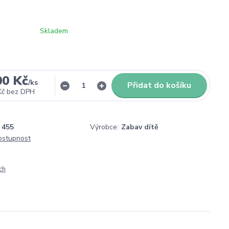
Skladem
00 Kč
/
ks
Přidat do košíku
Kč
bez DPH
455
Výrobce:
Zabav dítě
dostupnost
ch