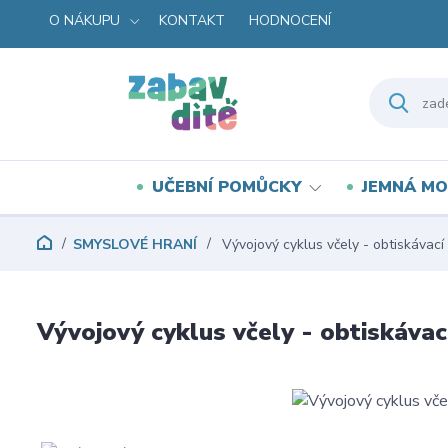
O NÁKUPU
KONTAKT
HODNOCENÍ
UČEBNÍ POMŮCKY
JEMNÁ MO
SMYSLOVÉ HRANÍ
Vývojový cyklus včely - obtiskávací
Vývojový cyklus včely - obtiskávac