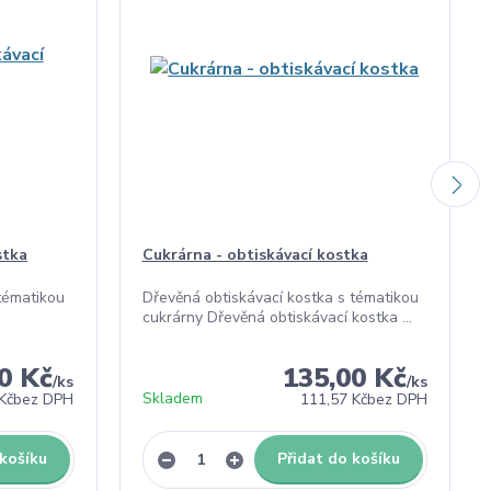
stka
Cukrárna - obtiskávací kostka
tématikou
Dřevěná obtiskávací kostka s tématikou
cukrárny Dřevěná obtiskávací kostka ...
0 Kč
135,00 Kč
/
ks
/
ks
Skladem
Kč
bez DPH
111,57 Kč
bez DPH
 košíku
Přidat do košíku