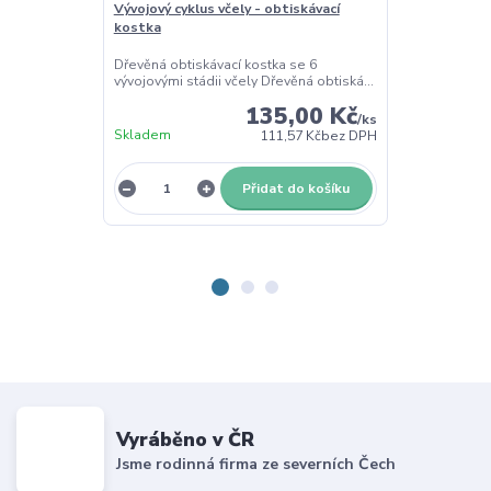
Vývojový cyklus včely - obtiskávací
Včela - tác p
kostka
Třídící dřevěný
Pomůcka pro s
Dřevěná obtiskávací kostka se 6
pla...
vývojovými stádii včely Dřevěná obtiská...
135,00 Kč
/
ks
Skladem
Skladem
111,57 Kč
bez DPH
Přidat do košíku
Vyráběno v ČR
Jsme rodinná firma ze severních Čech