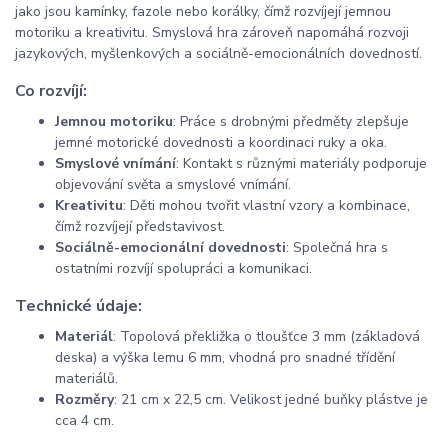
jako jsou kamínky, fazole nebo korálky, čímž rozvíjejí jemnou
motoriku a kreativitu. Smyslová hra zároveň napomáhá rozvoji
jazykových, myšlenkových a sociálně-emocionálních dovedností.
Co rozvíjí:
Jemnou motoriku
: Práce s drobnými předměty zlepšuje
jemné motorické dovednosti a koordinaci ruky a oka.
Smyslové vnímání
: Kontakt s různými materiály podporuje
objevování světa a smyslové vnímání.
Kreativitu
: Děti mohou tvořit vlastní vzory a kombinace,
čímž rozvíjejí představivost.
Sociálně-emocionální dovednosti
: Společná hra s
ostatními rozvíjí spolupráci a komunikaci.
Technické údaje:
Materiál
: Topolová překližka o tloušťce 3 mm (základová
deska) a výška lemu 6 mm, vhodná pro snadné třídění
materiálů.
Rozměry
: 21 cm x 22,5 cm. Velikost jedné buňky plástve je
cca 4 cm.