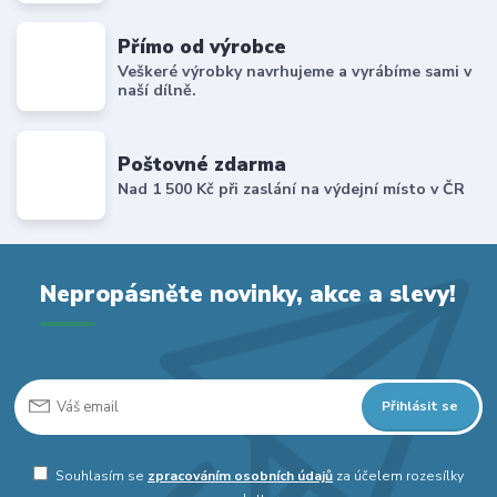
Přímo od výrobce
Veškeré výrobky navrhujeme a vyrábíme sami v
naší dílně.
Poštovné zdarma
Nad 1 500 Kč při zaslání na výdejní místo v ČR
Nepropásněte novinky, akce a slevy!
Přihlásit se
Souhlasím se
zpracováním osobních údajů
za účelem rozesílky