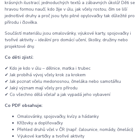
krásných ilustrací, jednoduchých textů a zábavných úkolů! Děti se
hravou formou naučí, kdo žije v úlu, jak včely rostou, čím se liší
jednotlivé druhy a proč jsou tyto pilné opylovačky tak důležité pro
přírodu i člověka.
Součástí materiálu jsou omalovánky, výukové karty, spojovačky i
tvořivé aktivity – ideální pro domácí učení, školky, družiny nebo
projektové dny.
Co děti zjistí:
✔ Kdo je kdo v úlu – dělnice, matka i trubec
✔ Jak probíhá vývoj včely krok za krokem
✔ Jak poznat včelu medonosnou, čmeláka nebo samotářku
✔ Jaký význam mají včely pro přírodu
✔ Co všechno dělá včelař a jak vypadá jeho vybavení
Co PDF obsahuje:
Omalovánky, spojovačky, kvízy a hádanky
Křížovky a doplňovačky
Přehled druhů včel v ČR (např. čalounice, nomády, čmeláci)
Výukové kartičky a tvořivé aktivity