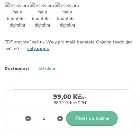
PDF pracovní sešit – Včely pro malé badatele Objevte fascinující
svět včel ...
celý popis
Dostupnost
Skladem
99,00 Kč
/
ks
88,39 Kč
bez DPH
Přidat do košíku