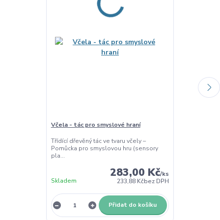
Včela - tác pro smyslové hraní
Barevná cizrna
500g
Třídící dřevěný tác ve tvaru včely –
Pomůcka pro smyslovou hru (sensory
Smyslový mater
pla...
Metalická cizrn
283,00 Kč
/
ks
Skladem
Skladem
233,88 Kč
bez DPH
Přidat do košíku