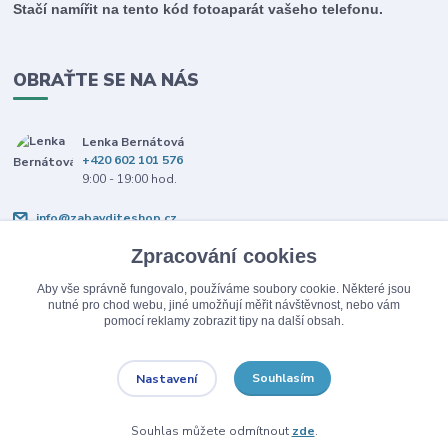
Stačí namířit na tento kód fotoaparát vašeho telefonu.
OBRAŤTE SE NA NÁS
Lenka Bernátová
+420 602 101 576
9:00 - 19:00 hod.
info@zabavditeshop.cz
Zpracování cookies
Aby vše správně fungovalo, používáme soubory cookie. Některé jsou
nutné pro chod webu, jiné umožňují měřit návštěvnost, nebo vám
pomocí reklamy zobrazit tipy na další obsah.
Upravit sběr cookies.
Souhlasím
Nastavení
© Copyright 2026 Zabav dítě.
Souhlas můžete odmítnout
zde
.
Vytvořeno na
Eshop-rychle.cz