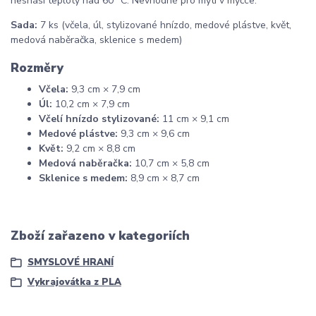
nesnáší teploty nad 60 °C. Nevhodné pro mytí v myčce.
Sada:
7 ks (včela, úl, stylizované hnízdo, medové plástve, květ,
medová naběračka, sklenice s medem)
Rozměry
Včela:
9,3 cm × 7,9 cm
Úl:
10,2 cm × 7,9 cm
Včelí hnízdo stylizované:
11 cm × 9,1 cm
Medové plástve:
9,3 cm × 9,6 cm
Květ:
9,2 cm × 8,8 cm
Medová naběračka:
10,7 cm × 5,8 cm
Sklenice s medem:
8,9 cm × 8,7 cm
Zboží zařazeno v kategoriích
SMYSLOVÉ HRANÍ
Vykrajovátka z PLA