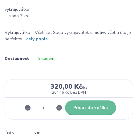
Vykrajovátka – Včelí set Sada vykrajovátek s motivy včel a úlu je
perfektní...
celý popis
Dostupnost
Skladem
320,00 Kč
/
ks
264,46 Kč
bez DPH
Přidat do košíku
Číslo
530