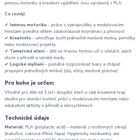
jemnou motoriku a kreativní vyjádření. Jsou vyrobená z PLA.
Co rozvíjí:
✔
Jemnou motoriku
– práce s vykrajovátky a modelovacími
hmotami pomáhá dětem zdokonalovat koordinaci a přesnost.
✔
Kreativitu
– umožňuje tvořit jedinečné medové motivy, perníčky
nebo modelovací projekty.
✔
Tematické učení
– děti se hravou formou učí o včelách, jejich
úloze v přírodě a výrobě medu.
✔
Logické myšlení
– pomáhá rozpoznávat tvary a chápat
propojení jednotlivých motivů (úly, včely, medové plástve).
Pro koho je určen:
Vhodné pro děti od 3 let i dospělé, kteří si rádi kreativně hrají.
Ideální pro domácí tvoření, práci s modelovacími hmotami nebo
edukativní aktivity o přírodě a ekosystémech.
Technické údaje
Materiál:
PLA (polylactic acid) – materiál z rostlinných zdrojů
(kukuřice, cukrová třtina, řepa). Hygienicky nezávadný, ale