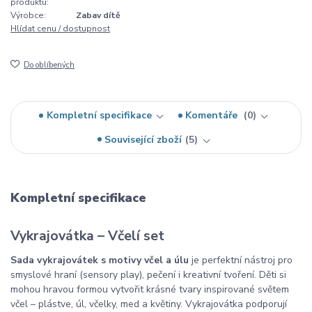
produktu:
Výrobce:
Zabav dítě
Hlídat cenu / dostupnost
Do oblíbených
Kompletní specifikace
Komentáře
0
Související zboží
5
Kompletní specifikace
Vykrajovátka – Včelí set
Sada vykrajovátek s motivy včel a úlu
je perfektní nástroj pro
smyslové hraní (sensory play), pečení i kreativní tvoření. Děti si
mohou hravou formou vytvořit krásné tvary inspirované světem
včel – plástve, úl, včelky, med a květiny. Vykrajovátka podporují