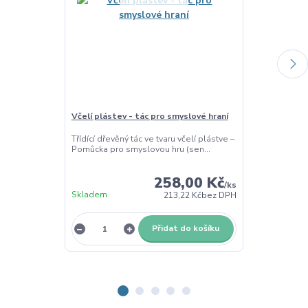
Včelí plástev - tác pro smyslové hraní
Barevná cizrna
500g
Třídící dřevěný tác ve tvaru včelí plástve –
Pomůcka pro smyslovou hru (sen...
Smyslový mater
Metalická cizrn
258,00 Kč
/
ks
Skladem
Skladem
213,22 Kč
bez DPH
Přidat do košíku