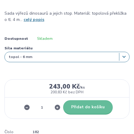
Sada výřezů dinosaurů a jejich stop. Materiál: topolová překližka
o tl. 4 m...
celý popis
Dostupnost
Skladem
Síla materiálu
243,00 Kč
/
ks
200,83 Kč
bez DPH
Přidat do košíku
Číslo
182