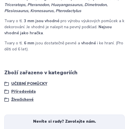
Triceratops, Pteranodon, Huayangosaurus, Dimetrodon,
Plesiosaurus, Kronosaurus, Pterodactylus
Tvary o tl.
3 mm
jsou vhodné
pro výrobu výukových pomůcek a k
dekorování. Je vhodné je nalepit na pevný podklad.
Nejsou
vhodné jako hračka
.
Tvary o tl.
6 mm
jsou dostatečně pevné a
vhodné
i ke hraní. (Pro
děti od 6 let).
Zboží zařazeno v kategoriích
UČEBNÍ POMŮCKY
Přírodověda
Živočichové
Nevíte si rady? Zavolejte nám.