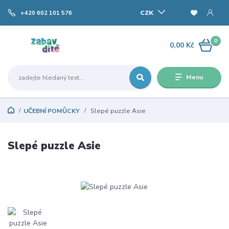
CZK
+420 602 101 576
0
0,00 Kč
Menu
UČEBNÍ POMŮCKY
Slepé puzzle Asie
Slepé puzzle Asie