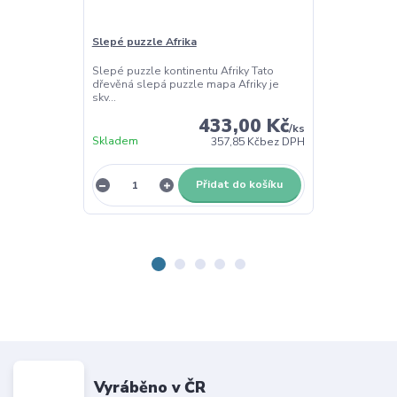
Slepé puzzle Afrika
Slepé puzzle 
Slepé puzzle kontinentu Afriky Tato
Slepé puzzle k
dřevěná slepá puzzle mapa Afriky je
Dřevěná slepá
skv...
přiná...
433,00 Kč
/
ks
Skladem
Skladem
357,85 Kč
bez DPH
Přidat do košíku
Vyráběno v ČR