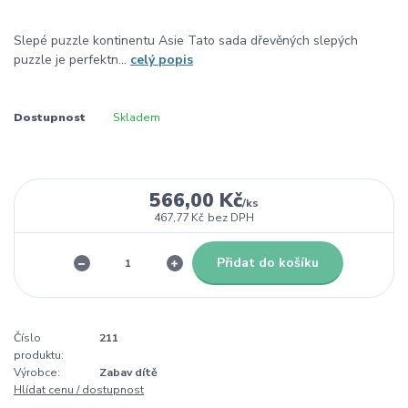
Slepé puzzle kontinentu Asie Tato sada dřevěných slepých
puzzle je perfektn...
celý popis
Dostupnost
Skladem
566,00 Kč
/
ks
467,77 Kč
bez DPH
Přidat do košíku
Číslo
211
produktu:
Výrobce:
Zabav dítě
Hlídat cenu / dostupnost