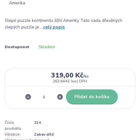
Slepé puzzle kontinentu Jižní Ameriky Tato sada dřevěných
slepých puzzle je...
celý popis
Dostupnost
Skladem
319,00 Kč
/
ks
263,64 Kč
bez DPH
Přidat do košíku
Číslo
214
produktu:
Výrobce:
Zabav dítě