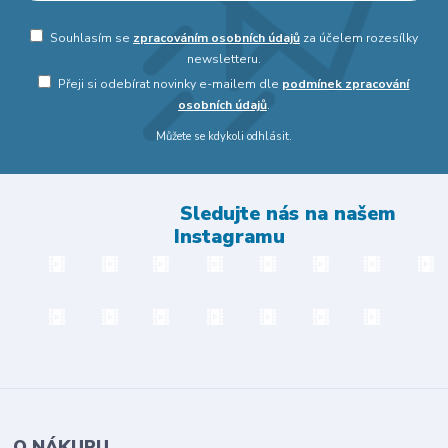
Souhlasím se
zpracováním osobních údajů
za účelem rozesílky
newsletteru.
Přeji si odebírat novinky e-mailem dle
podmínek zpracování
osobních údajů
.
Můžete se kdykoli odhlásit.
Sledujte nás na našem
Instagramu
O NÁKUPU