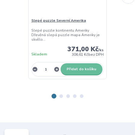
Slepé puzzle Severní Amerika
Slepé puzzle 
Slepé puzzle kontinentu Ameriky
Slepé puzzle k
Dřevěná slepá puzzle mapa Ameriky je
dřevěná slepá
skvělo...
skv...
371,00 Kč
/
ks
Skladem
Skladem
306,61 Kč
bez DPH
Přidat do košíku