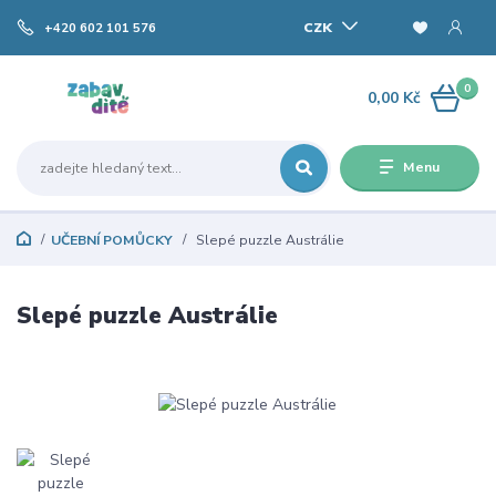
CZK
+420 602 101 576
0
0,00 Kč
Menu
UČEBNÍ POMŮCKY
Slepé puzzle Austrálie
Slepé puzzle Austrálie