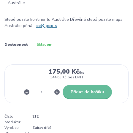
Slepé puzzle kontinentu Austrálie Dřevěná slepá puzzle mapa
Austrálie přiná...
celý popis
Dostupnost
Skladem
175,00 Kč
/
ks
144,63 Kč
bez DPH
Přidat do košíku
Číslo
212
produktu:
Výrobce:
Zabav dítě