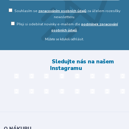
Souhlasím se
zpracováním osobních údajů
za účelem rozesílky
newsletteru.
Přeji si odebírat novinky e-mailem dle
podmínek zpracování
osobních údajů
.
Můžete se kdykoli odhlásit.
Sledujte nás na našem
Instagramu
O NÁKUPU