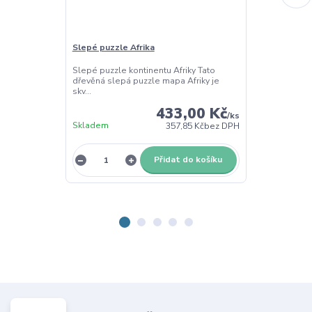
Slepé puzzle Afrika
Slepé puzzle 
Slepé puzzle kontinentu Afriky Tato
Slepé puzzle 
dřevěná slepá puzzle mapa Afriky je
dřevěných slep
skv...
433,00 Kč
/
ks
Skladem
Skladem
357,85 Kč
bez DPH
Přidat do košíku