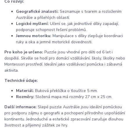
Co rozvíjí:
Geografické znalosti:
Seznamuje s tvarem a rozložením
Austrálie a přilehlých oblastí.
Logické myšlení:
Učení se, jak jednotlivé dílky zapadají,
podporuje schopnost řešení problémů.
Jemnou motoriku:
Manipulace s dílky zlepšuje koordinaci
ruky a oka a jemné motorické dovednosti.
Pro koho je určeno:
Puzzle jsou vhodné pro děti od 6 let i
dospělé. Skvěle se hodí pro domácí vzdělávání, školy, školky nebo
Montessori prostředí. Ideální jako vzdělávací pomůcka i zábavná
aktivita.
Technické údaje:
Materiál:
Buková překližka o tloušťce 5 mm.
Rozměry:
Složená mapa má rozměry 27 cm x 25 cm.
Další informace:
Slepé puzzle Austrálie jsou ideální pomůckou
pro podporu zájmu o geografii a pochopení přírodního uspořádání
kontinentu. Jednoduché a estetické zpracování zaručuje dlouhou
životnost a příjemný zážitek ze hry.