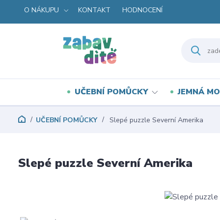
O NÁKUPU
KONTAKT
HODNOCENÍ
UČEBNÍ POMŮCKY
JEMNÁ MO
UČEBNÍ POMŮCKY
Slepé puzzle Severní Amerika
Slepé puzzle Severní Amerika