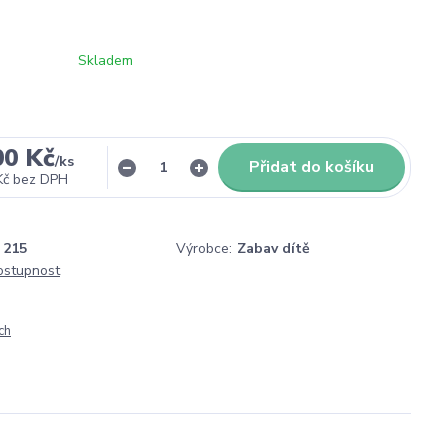
Skladem
00 Kč
/
ks
Přidat do košíku
Kč
bez DPH
215
Výrobce:
Zabav dítě
dostupnost
ch