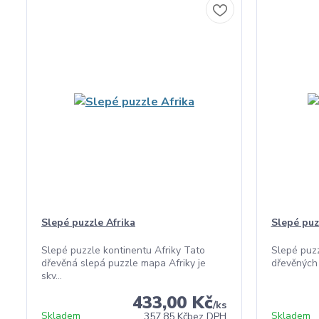
Slepé puzzle Afrika
Slepé puz
Slepé puzzle kontinentu Afriky Tato
Slepé puzz
dřevěná slepá puzzle mapa Afriky je
dřevěných 
skv...
433,00 Kč
/
ks
Skladem
Skladem
357,85 Kč
bez DPH