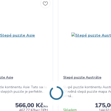
zle Asie
Slepé puzzle Austrálie
le kontinentu Asie Tato sada
Slepé puzzle kontinentu Austr
slepých puzzle je perfektn...
Dřevěná slepá puzzle mapa Au
přiná...
566,00 Kč
175,0
/
ks
Skladem
467,77 Kč
bez DPH
144,63 