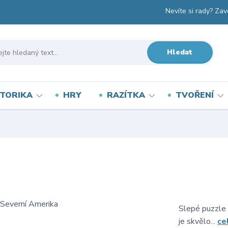
Nevíte si rady? Zav
Hledat
TORIKA
HRY
RAZÍTKA
TVOŘENÍ
Slepé puzzle
je skvělo...
ce