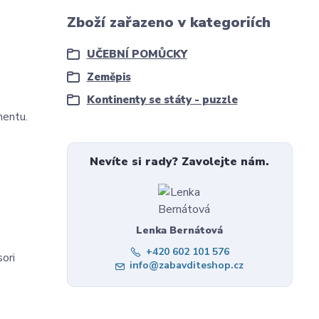
Zboží zařazeno v kategoriích
UČEBNÍ POMŮCKY
Zeměpis
Kontinenty se státy - puzzle
nentu.
Nevíte si rady? Zavolejte nám.
Lenka Bernátová
+420 602 101 576
sori
info@zabavditeshop.cz