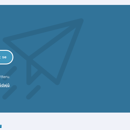
t se
tteru.
údajů
.
u