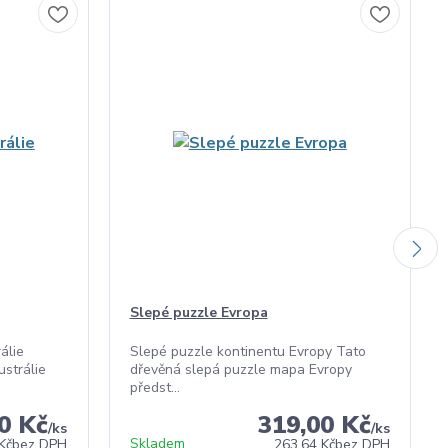
Slepé puzzle Evropa
álie
Slepé puzzle kontinentu Evropy Tato
strálie
dřevěná slepá puzzle mapa Evropy
předst...
0 Kč
319,00 Kč
/
ks
/
ks
Skladem
Kč
bez DPH
263,64 Kč
bez DPH